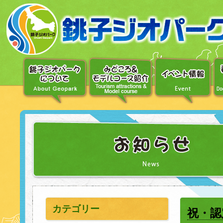
〔メ
ニ
ュ
ー
へ
移
動〕
〔本
文
へ
移
動〕
カテゴリー
祝・認