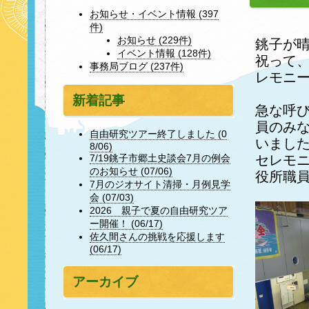
お知らせ・イベント情報 (397
件)
お知らせ (229件)
銚子が
イベント情報 (128件)
祝って
事務局ブログ (237件)
レモニ
新着記事
急な呼
員のみ
自由研究ツアー終了しました (0
いまし
8/06)
セレモ
7/19銚子市郷土史談会7月の例会
のお知らせ (07/06)
役所職
7月のジオサイト清掃・月例見学
会 (07/03)
2026 親子で夏の自由研究ツア
ー開催！ (06/17)
佐久間さんの挑戦を応援します
(06/17)
アーカイブ