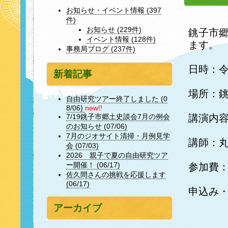
お知らせ・イベント情報 (397
件)
お知らせ (229件)
銚子市
イベント情報 (128件)
ます。
事務局ブログ (237件)
日時：令
新着記事
場所：
自由研究ツアー終了しました (0
8/06)
new!!
講演内
7/19銚子市郷土史談会7月の例会
のお知らせ (07/06)
7月のジオサイト清掃・月例見学
講師：
会 (07/03)
2026 親子で夏の自由研究ツア
ー開催！ (06/17)
参加費
佐久間さんの挑戦を応援します
(06/17)
申込み・
アーカイブ