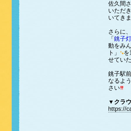
佐久間
いただ
いてき
さらに
「
銚子
動をみ
ト」
を
せてい
銚子駅
なるよ
さい
▼クラ
https://