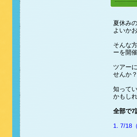
夏休み
よいか
そんな
ーを開
ツアー
せんか
知って
かもし
全部で7
1. 7