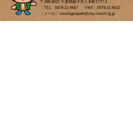
〒288-0822 千葉県銚子市八木町1777-1
〔TEL〕0479-21-6667 〔FAX〕0479-21-6622
〔メール〕choshigeopark@city.choshi.lg.jp