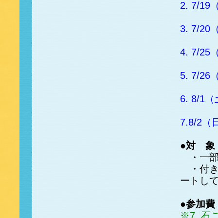
2. 7
3. 7
4. 7/
5. 7
6. 8
7.8/
●対 象
・一部
・付き
ートし
●参加費
※7. 