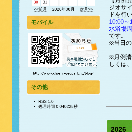
【月例
30
31
ジオサ
<<前月
2026年08月
次月>>
ドを行
10:0
モバイル
水浴場
です。
※当日の
※月例
しくは
その他
RSS 1.0
処理時間 0.040225秒
202