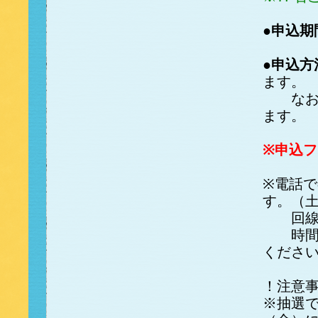
●申込期
●申込方
ます。
なお、
ます。
※申込
※電話で
す。（
回線が
時間を
くださ
！注意
※抽選で