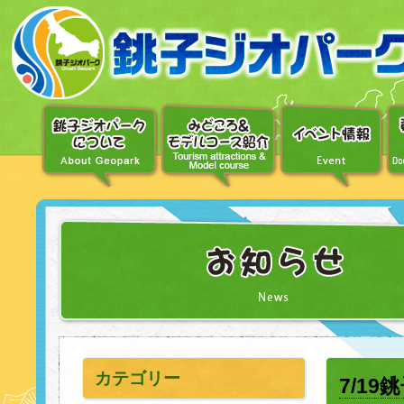
〔メ
ニ
ュ
ー
へ
移
動〕
〔本
文
へ
移
動〕
カテゴリー
7/1