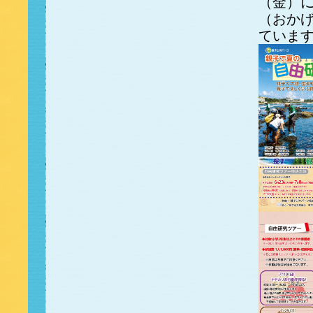
（金）
（おか
ていま