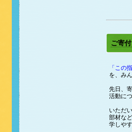
ご寄付
「この
を、み
先日、
活動に
いただ
部材な
学しや