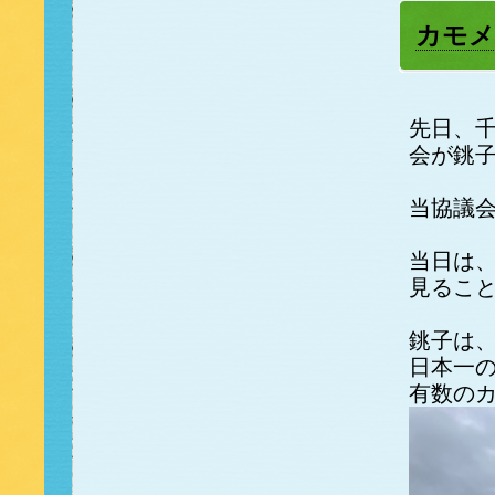
カモメ
先日、
会が銚
当協議
当日は
見るこ
銚子は
日本一
有数の