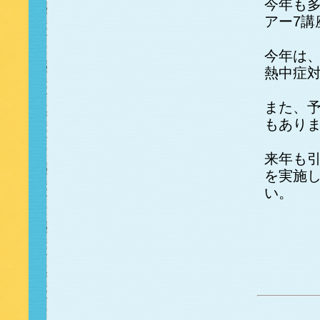
今年も
アー7講
今年は
熱中症
また、
もあり
来年も
を実施
い。