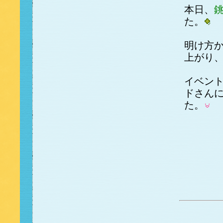
本日、
た。
明け方
上がり
イベン
ドさん
た。