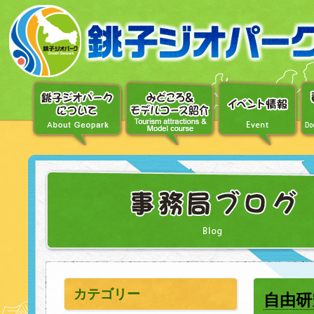
〔メ
ニ
ュ
ー
へ
移
動〕
〔本
文
へ
移
動〕
カテゴリー
自由研