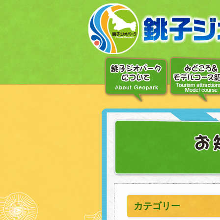
〔メ
ニ
ュ
ー
へ
移
動〕
〔本
文
へ
移
動〕
カテゴリー