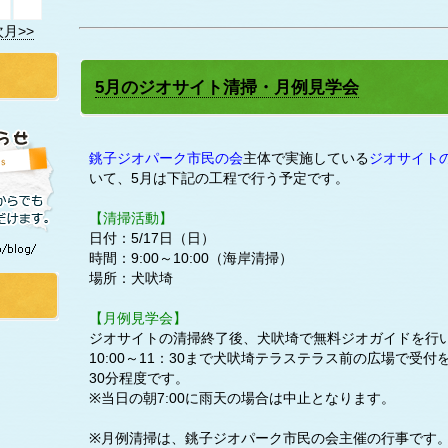
次月>>
5月のジオサイト清掃・月例見学会
銚子ジオパーク市民の会
主体で実施している
ジオサイト
いて、5月は下記の工程で行う予定です。
【清掃活動】
日付：5/17日（日）
時間：9:00～10:00（海岸清掃）
場所：犬吠埼
【月例見学会】
ジオサイトの清掃終了後、犬吠埼で無料ジオガイドを行
10:00～11：30まで犬吠埼テラステラス前の広場で受
30分程度です。
※当日の朝7:00に雨天の場合は中止となります。
※月例清掃は、銚子ジオパーク市民の会主催の行事です