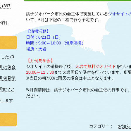
(397
銚子ジオパーク市民の会主体で実施している
ジオサイト
いて、6月は下記の工程で行う予定です。
8件)
【清掃活動】
日付：6/21日（日）
時間：9:00～10:00（海岸清掃）
場所：犬岩
た (0
【月例見学会】
ジオサイトの清掃終了後、
犬岩で無料ジオガイド
を行い
7月の例会
10:00～11：30
まで犬岩周辺で受付を行っています。所
※当日の朝7:00に雨天の場合は中止となります。
月例見学
研究ツア
※月例清掃は、銚子ジオパーク市民の会主催の行事です
ださい。
援します
カテゴリー：
お知ら