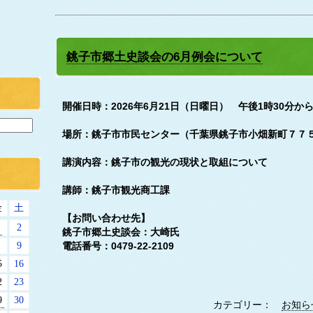
銚子市郷土史談会の6月例会について
開催日時：2026年6月21日（日曜日） 午後1時30分か
場所：銚子市市民センター（千葉県銚子市小畑新町７７
講演内容：銚子市の観光の現状と取組について
講師：銚子市観光商工課
金
土
【お問い合わせ先】
2
銚子市郷土史談会：大崎氏
9
電話番号：0479-22-2109
5
16
2
23
9
30
カテゴリー：
お知ら