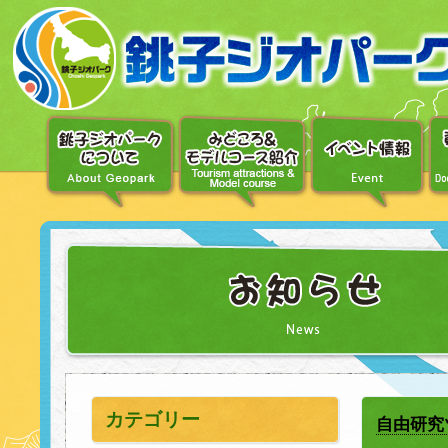
〔メ
ニ
ュ
ー
へ
移
動〕
〔本
文
へ
移
動〕
カテゴリー
自由研究