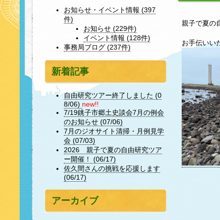
お知らせ・イベント情報 (397
件)
親子で夏の
お知らせ (229件)
イベント情報 (128件)
お手伝いい
事務局ブログ (237件)
新着記事
自由研究ツアー終了しました (0
8/06)
new!!
7/19銚子市郷土史談会7月の例会
のお知らせ (07/06)
7月のジオサイト清掃・月例見学
会 (07/03)
2026 親子で夏の自由研究ツア
ー開催！ (06/17)
佐久間さんの挑戦を応援します
(06/17)
アーカイブ