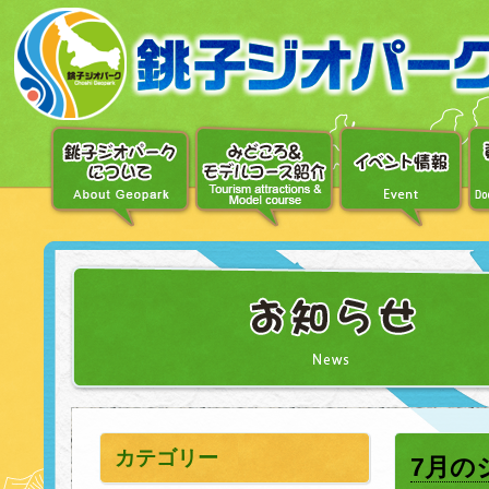
〔メ
ニ
ュ
ー
へ
移
動〕
〔本
文
へ
移
動〕
カテゴリー
7月の