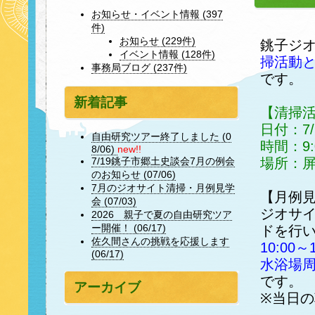
お知らせ・イベント情報 (397
件)
お知らせ (229件)
銚子ジ
イベント情報 (128件)
掃活動
事務局ブログ (237件)
です。
新着記事
【清掃
日付：7
自由研究ツアー終了しました (0
時間：9:
8/06)
new!!
場所：
7/19銚子市郷土史談会7月の例会
のお知らせ (07/06)
7月のジオサイト清掃・月例見学
【月例
会 (07/03)
ジオサ
2026 親子で夏の自由研究ツア
ー開催！ (06/17)
ドを行
佐久間さんの挑戦を応援します
10:0
(06/17)
水浴場
です。
アーカイブ
※当日の