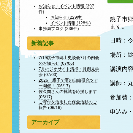
お知らせ・イベント情報 (397
件)
お知らせ (229件)
銚子市
イベント情報 (128件)
ます。
事務局ブログ (236件)
日時：令
新着記事
場所：
7/19銚子市郷土史談会7月の例会
のお知らせ (07/06)
講演内
7月のジオサイト清掃・月例見学
会 (07/03)
2026 親子で夏の自由研究ツア
講師：
ー開催！ (06/17)
佐久間さんの挑戦を応援します
参加費
(06/17)
ご寄付を活用した保全活動のご
報告 (06/16)
申込み・
アーカイブ