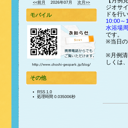
【月例
<<前月
2026年07月
次月>>
ジオサ
ドを行
モバイル
10:0
水浴場
です。
※当日の
※月例
しくは
その他
RSS 1.0
処理時間 0.035006秒