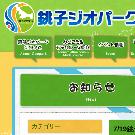
〔メ
ニ
ュ
ー
へ
移
動〕
〔本
文
へ
移
動〕
カテゴリー
7/1