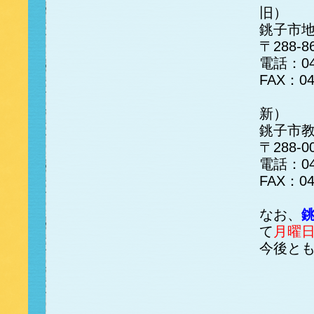
旧）
銚子市
〒288
電話：047
FAX：04
新）
銚子市
〒288
電話：04
FAX：04
なお、
て
月曜
今後と