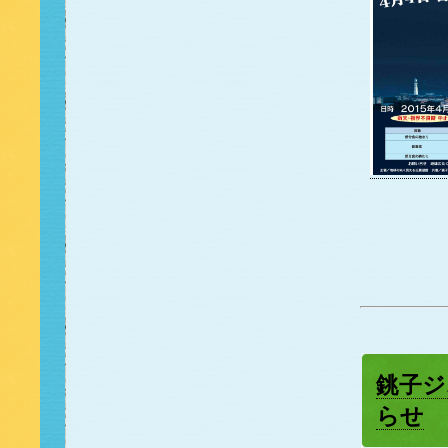
銚子ジ
らせ