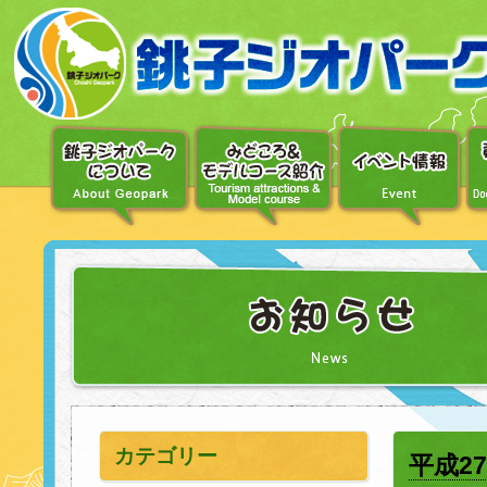
〔メ
ニ
ュ
ー
へ
移
動〕
〔本
文
へ
移
動〕
カテゴリー
平成2