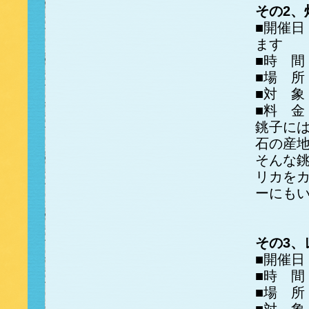
その2、
■開催日
ます
■時 間
■場 所
■対 象
■料 金
銚子に
石の産
そんな
リカを
ーにも
その3、
■開催日
■時 間
■場 