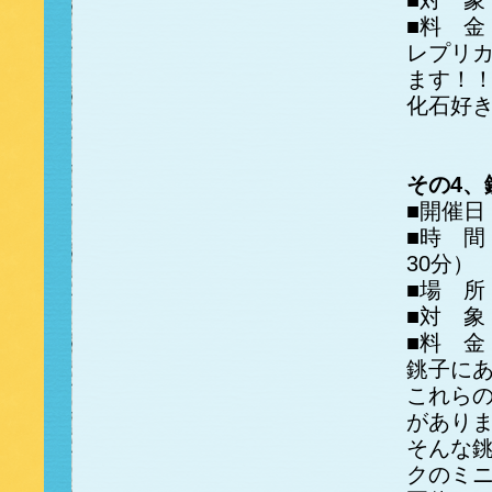
■対 象
■料 金
レプリ
ます！
化石好
その4
■開催日
■時 間
30分）
■場 
■対 象
■料 金
銚子に
これら
があり
そんな
クのミ