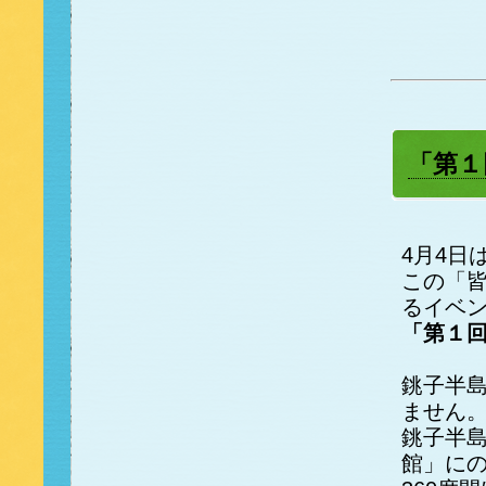
「第１
4月4日
この「
るイベ
「第１
銚子半
ません
銚子半
館」に