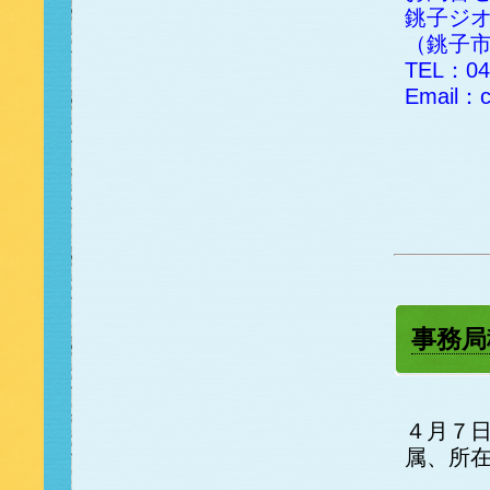
銚子ジ
（銚子
TEL：04
Email：ch
事務局
４月７
属、所