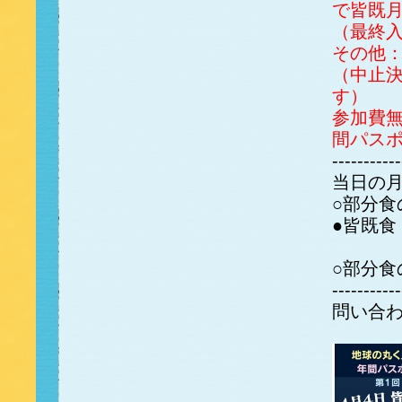
で皆既
（最終入
その他
（中止
す）
参加費
間パス
-----------
当日の
○部分食
●皆既食 
（
○部分
-----------
問い合わ