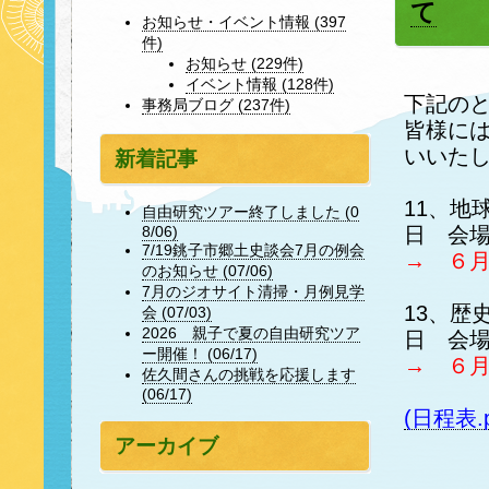
て
お知らせ・イベント情報 (397
件)
お知らせ (229件)
イベント情報 (128件)
下記の
事務局ブログ (237件)
皆様に
いいた
新着記事
11、地
自由研究ツアー終了しました (0
日 会
8/06)
7/19銚子市郷土史談会7月の例会
→ ６月
のお知らせ (07/06)
7月のジオサイト清掃・月例見学
13、歴
会 (07/03)
2026 親子で夏の自由研究ツア
日 会
ー開催！ (06/17)
→ ６月
佐久間さんの挑戦を応援します
(06/17)
(日程表.
アーカイブ