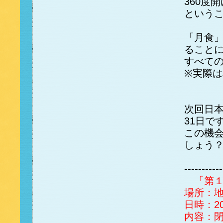
360度
という
「月食
ること
すべて
※実際
次回日本
31日で
この機
しょう
‐‐‐‐‐‐‐‐‐‐‐
「第１
場所：
日時：2
内容：閉