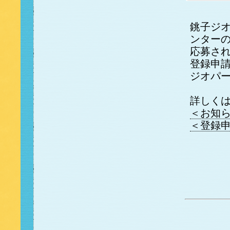
銚子ジ
ンター
応募さ
登録申
ジオパ
詳しく
＜お知
＜登録