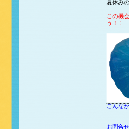
夏休み
この機
う！！
こんな
_______
お問合