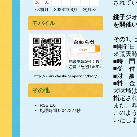
されて
30
31
<<前月
2026年08月
次月>>
銚子ジ
モバイル
を開催
その1、
■開催日
※荒天
■時 間
■受 付
■対 象
■料 金
その他
犬吠埼
指定さ
また、昨
RSS 1.0
処理時間 0.047327秒
このよ
いたし