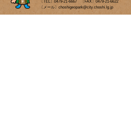
〔TEL〕0479-21-6667 〔FAX〕0479-21-6622
〔メール〕choshigeopark@city.choshi.lg.jp