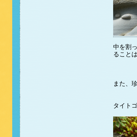
中を割
ること
また、
タイト