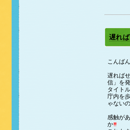
遅れば
こんば
遅れば
信」を
タイト
庁内を
ゃない
感触が
か