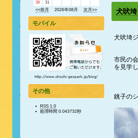
30
31
<<前月
2026年08月
次月>>
犬吠埼
モバイル
犬吠埼
市民の
を見学
その他
銚子の
RSS 1.0
処理時間 0.043732秒