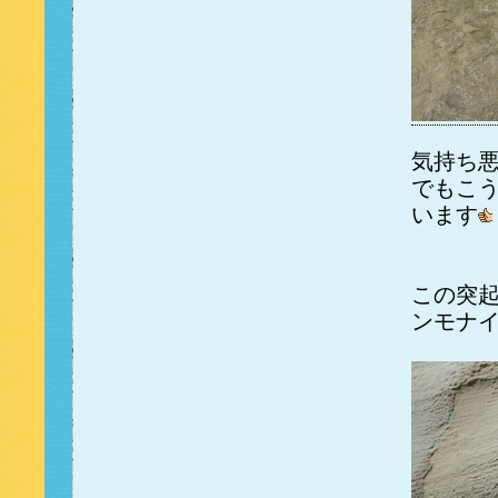
気持ち
でもこ
います
この突
ンモナ