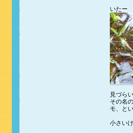
いた
見づら
その名
モ、と
小さい