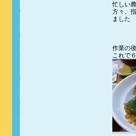
忙しい
方々、
まし
作業の
これで