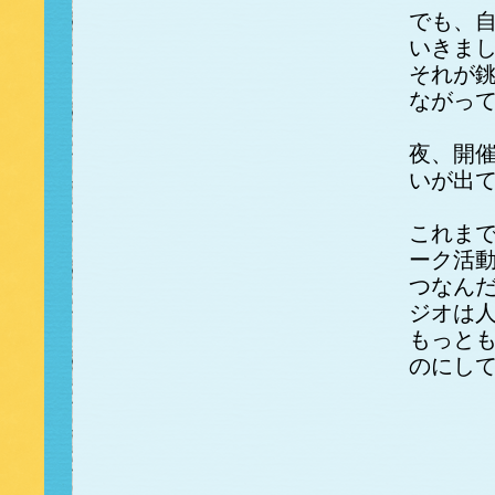
でも、
いきま
それが
ながっ
夜、開
いが出
これま
ーク活
つなん
ジオは
もっと
のにし