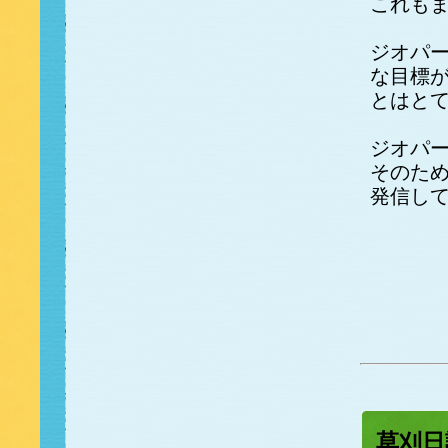
これも
ジオパ
な目標
とはと
ジオパ
そのた
発信し
草刈日