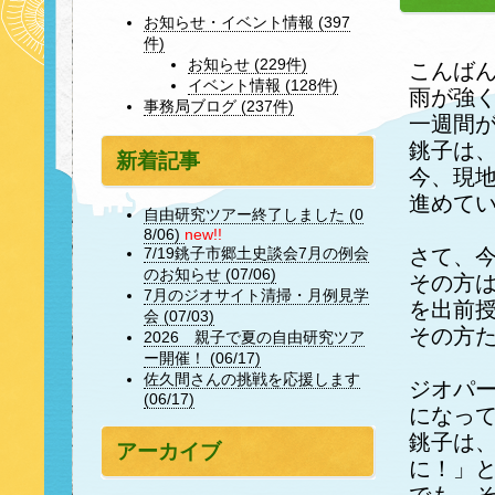
お知らせ・イベント情報 (397
件)
お知らせ (229件)
こんば
イベント情報 (128件)
雨が強
事務局ブログ (237件)
一週間
銚子は
新着記事
今、現
進めて
自由研究ツアー終了しました (0
8/06)
new!!
さて、
7/19銚子市郷土史談会7月の例会
のお知らせ (07/06)
その方
7月のジオサイト清掃・月例見学
を出前
会 (07/03)
その方
2026 親子で夏の自由研究ツア
ー開催！ (06/17)
佐久間さんの挑戦を応援します
ジオパ
(06/17)
になっ
銚子は
アーカイブ
に！」