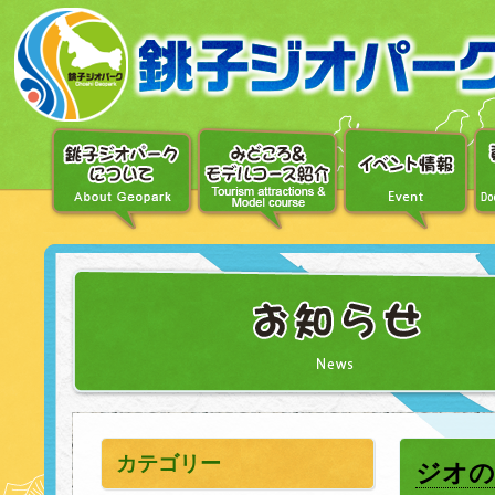
〔メ
ニ
ュ
ー
へ
移
動〕
〔本
文
へ
移
動〕
カテゴリー
ジオの