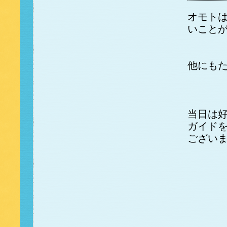
オモト
いこと
他にも
当日は
ガイド
ござい