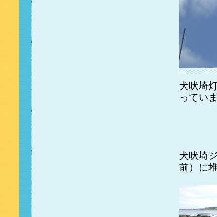
犬吠埼
ってい
犬吠埼
前）に