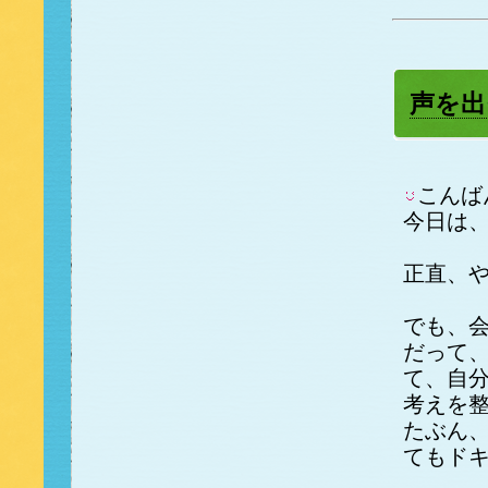
声を出
こんば
今日は、
正直、
でも、
だって
て、自
考えを
たぶん
てもド