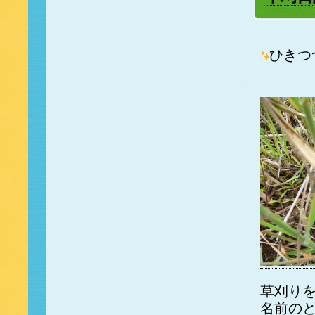
ひきつ
草刈り
名前の