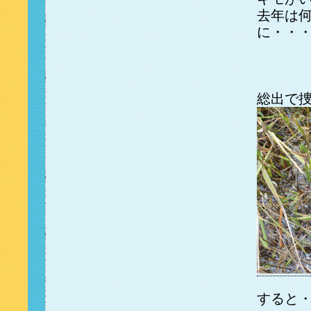
去年は
に・・
総出で
すると