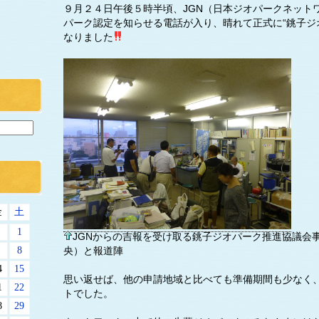
９月２４日午後５時半頃、JGN（日本ジオパークネット
パーク認定を知らせる電話が入り、晴れて正式に“銚子ジ
なりました
金
土
1
JGNからの吉報を受け取る銚子ジオパーク推進協議会
8
央）と報道陣
4
15
思い返せば、他の申請地域と比べても準備期間も少なく
1
22
トでした。
8
29