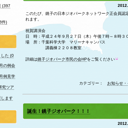
2012
(397
このたび、銚子の日本ジオパークネットワーク正会員認
れます。
8件)
祝賀講演会
日 時：平成２４年９月２７日（木）午後７時～８時３
場 所：千葉科学大学 マリーナキャンパス
講義棟２２０８教室
た (0
詳細は
銚子ジオパーク市民の会HP
をご覧ください
7月の例会
月例見学
カテゴリー：
お知らせ・
研究ツア
援します
誕生！銚子ジオパーク！！！
2012