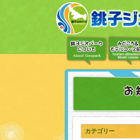
〔メ
ニ
ュ
ー
へ
移
動〕
〔本
文
へ
移
動〕
カテゴリー