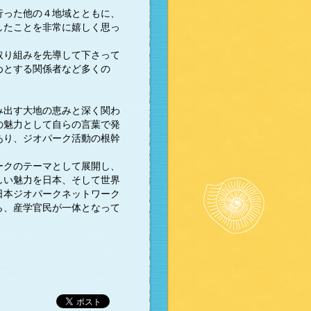
った他の４地域とともに、
したことを非常に嬉しく思っ
取り組みを先導して下さって
めとする関係者など多くの
。
み出す大地の恵みと深く関わ
の魅力として自らの言葉で発
あり、ジオパーク活動の根幹
ークのテーマとして展開し、
しい魅力を日本、そして世界
日本ジオパークネットワーク
ら、産学官民が一体となって