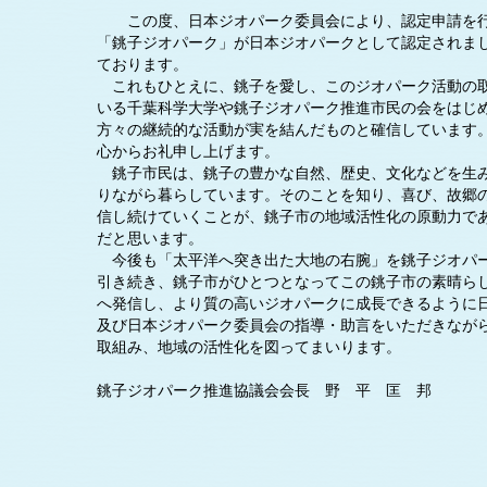
この度、日本ジオパーク委員会により、認定申請を行
「銚子ジオパーク」が日本ジオパークとして認定されま
ております。
これもひとえに、銚子を愛し、このジオパーク活動の
いる千葉科学大学や銚子ジオパーク推進市民の会をはじ
方々の継続的な活動が実を結んだものと確信しています
心からお礼申し上げます。
銚子市民は、銚子の豊かな自然、歴史、文化などを生
りながら暮らしています。そのことを知り、喜び、故郷
信し続けていくことが、銚子市の地域活性化の原動力で
だと思います。
今後も「太平洋へ突き出た大地の右腕」を銚子ジオパ
引き続き、銚子市がひとつとなってこの銚子市の素晴ら
へ発信し、より質の高いジオパークに成長できるように
及び日本ジオパーク委員会の指導・助言をいただきなが
取組み、地域の活性化を図ってまいります。
銚子ジオパーク推進協議会会長 野 平 匡 邦