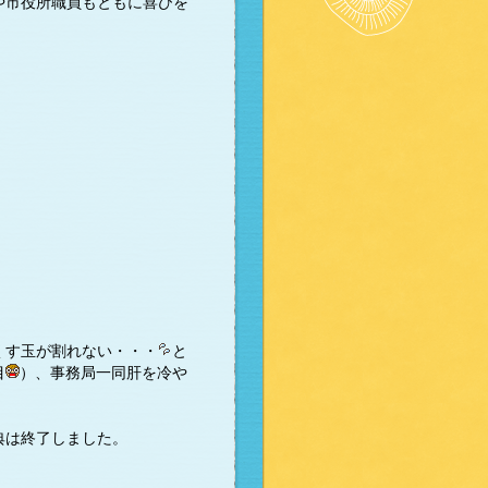
や市役所職員もともに喜びを
くす玉が割れない・・・
と
目
）、事務局一同肝を冷や
典は終了しました。