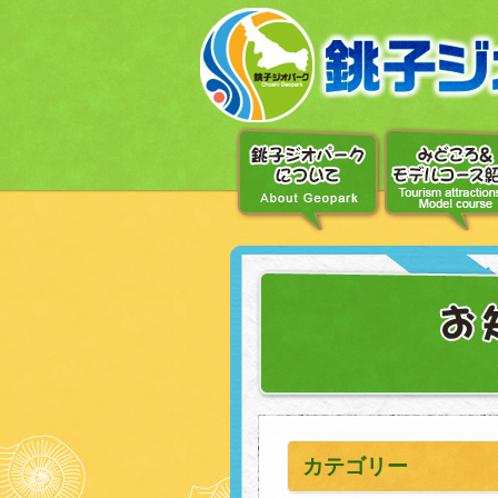
〔メ
ニ
ュ
ー
へ
移
動〕
〔本
文
へ
移
動〕
カテゴリー