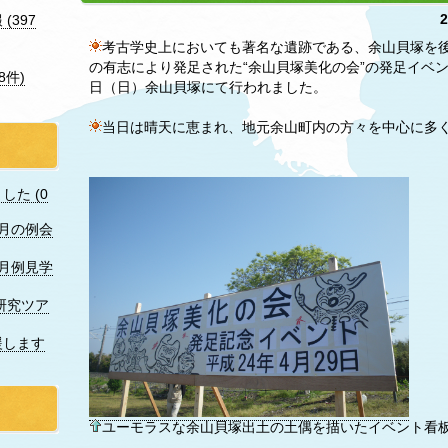
(397
考古学史上においても著名な遺跡である、余山貝塚を
の有志により発足された“余山貝塚美化の会”の発足イベ
8件)
日（日）余山貝塚にて行われました。
当日は晴天に恵まれ、地元余山町内の方々を中心に多
た (0
7月の例会
月例見学
研究ツア
援します
ユーモラスな余山貝塚出土の土偶を描いたイベント看