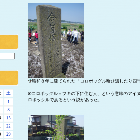
昭和８年に建てられた「コロポッグル喰ひ遺したり四
金
土
※コロポッグル＝フキの下に住む人、という意味のアイ
ロボックルであるという説があった。
1
8
4
15
1
22
8
29