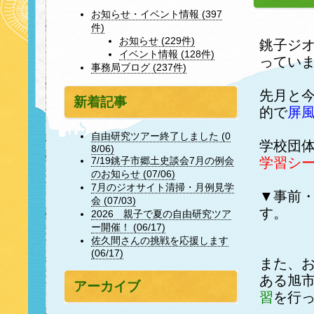
お知らせ・イベント情報 (397
件)
お知らせ (229件)
銚子ジ
イベント情報 (128件)
ってい
事務局ブログ (237件)
先月と
新着記事
的で
屏
自由研究ツアー終了しました (0
学校団
8/06)
学習シ
7/19銚子市郷土史談会7月の例会
のお知らせ (07/06)
7月のジオサイト清掃・月例見学
▼事前
会 (07/03)
す。
2026 親子で夏の自由研究ツア
ー開催！ (06/17)
佐久間さんの挑戦を応援します
(06/17)
また、
ある旭
アーカイブ
習
を行