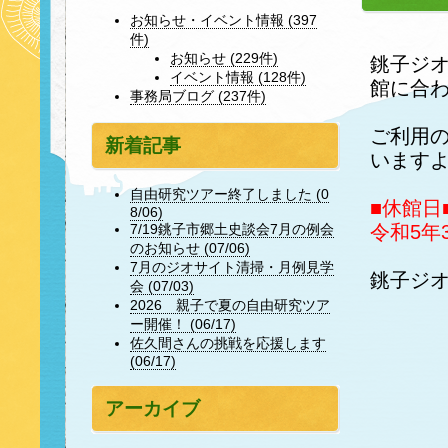
お知らせ・イベント情報 (397
件)
お知らせ (229件)
銚子ジ
イベント情報 (128件)
館に合
事務局ブログ (237件)
ご利用
新着記事
います
自由研究ツアー終了しました (0
■休館日
8/06)
令和5年
7/19銚子市郷土史談会7月の例会
のお知らせ (07/06)
7月のジオサイト清掃・月例見学
銚子ジ
会 (07/03)
2026 親子で夏の自由研究ツア
ー開催！ (06/17)
佐久間さんの挑戦を応援します
(06/17)
アーカイブ