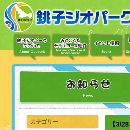
〔メ
ニ
ュ
ー
へ
移
動〕
〔本
文
へ
移
動〕
カテゴリー
【3/