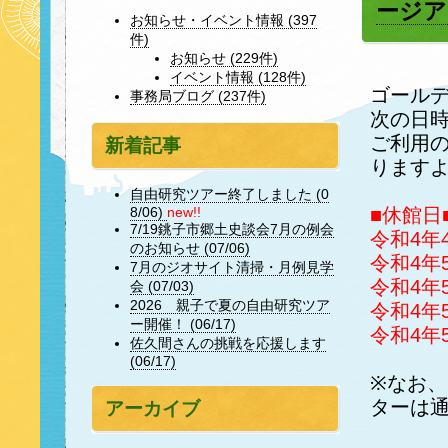
ージア
お知らせ・イベント情報 (397
件)
お知らせ (229件)
イベント情報 (128件)
ゴール
事務局ブログ (237件)
次の日
ご利用
新着記事
ります
自由研究ツアー終了しました (0
■休館日
8/06)
new!!
7/19銚子市郷土史談会7月の例会
令和4年
のお知らせ (07/06)
令和4年
7月のジオサイト清掃・月例見学
令和4年
会 (07/03)
2026 親子で夏の自由研究ツア
令和4年
ー開催！ (06/17)
令和4年
佐久間さんの挑戦を応援します
(06/17)
※なお
ターは
アーカイブ