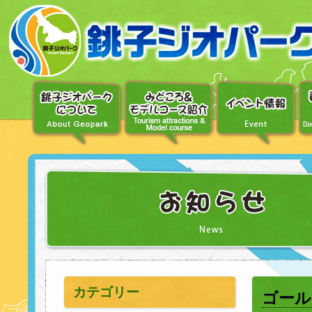
〔メ
ニ
ュ
ー
へ
移
動〕
〔本
文
へ
移
動〕
カテゴリー
ゴール