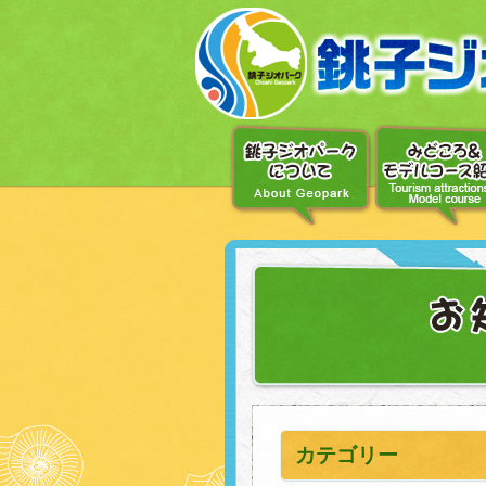
〔メ
ニ
ュ
ー
へ
移
動〕
〔本
文
へ
移
動〕
カテゴリー