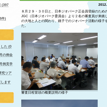
2012
(397
８月２９・３０日と、日本ジオパーク正会員登録のため
JGC（日本ジオパーク委員会）より２名の審査員が来銚
8件)
の大地と人との関わり、銚子でのジオパーク活動の様子
た。
た (0
7月の例会
月例見学
研究ツア
援します
審査日程冒頭の概要説明の様子