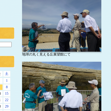
地球の丸く見える丘展望館にて
金
土
1
8
4
15
1
22
8
29