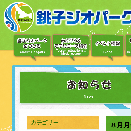
〔メ
ニ
ュ
ー
へ
移
動〕
〔本
文
へ
移
動〕
カテゴリー
８月月