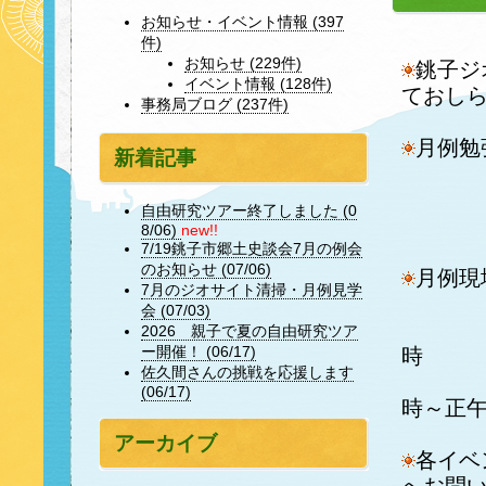
お知らせ・イベント情報 (397
件)
お知らせ (229件)
銚子ジ
イベント情報 (128件)
ておし
事務局ブログ (237件)
月例
新着記事
講師：
日時
自由研究ツアー終了しました (0
場所
8/06)
new!!
7/19銚子市郷土史談会7月の例会
のお知らせ (07/06)
月例現
7月のジオサイト清掃・月例見学
場所
会 (07/03)
日時：
2026 親子で夏の自由研究ツア
ー開催！ (06/17)
時
佐久間さんの挑戦を応援します
ジ
(06/17)
時～正
アーカイブ
各イベ