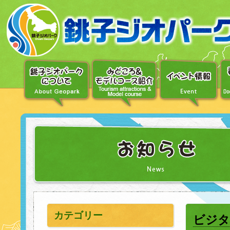
〔メ
ニ
ュ
ー
へ
移
動〕
〔本
文
へ
移
動〕
カテゴリー
ビジタ