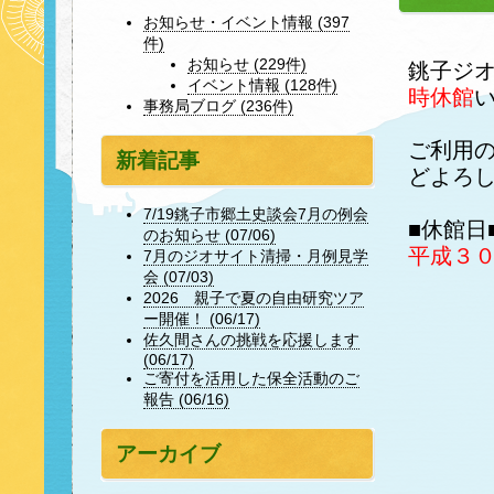
お知らせ・イベント情報 (397
件)
お知らせ (229件)
銚子ジ
イベント情報 (128件)
時休館
事務局ブログ (236件)
ご利用
新着記事
どよろ
7/19銚子市郷土史談会7月の例会
■休館日
のお知らせ (07/06)
平成３０
7月のジオサイト清掃・月例見学
会 (07/03)
2026 親子で夏の自由研究ツア
ー開催！ (06/17)
佐久間さんの挑戦を応援します
(06/17)
ご寄付を活用した保全活動のご
報告 (06/16)
アーカイブ