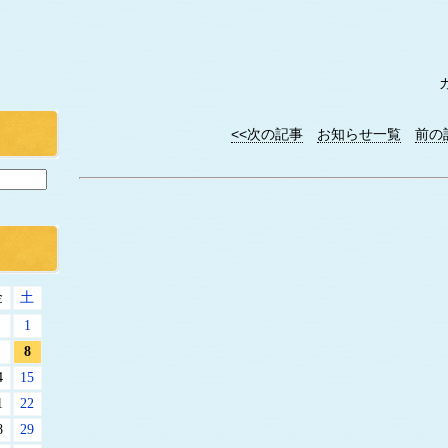
<<次の記事
お知らせ一覧
前の
金
土
1
8
4
15
1
22
8
29