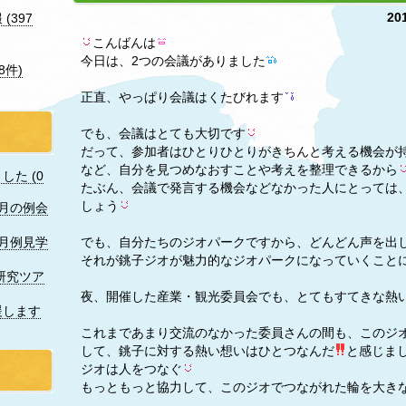
20
(397
こんばんは
今日は、2つの会議がありました
8件)
正直、やっぱり会議はくたびれます
でも、会議はとても大切です
だって、参加者はひとりひとりがきちんと考える機会が
など、自分を見つめなおすことや考えを整理できるから
た (0
たぶん、会議で発言する機会などなかった人にとっては
しょう
7月の例会
でも、自分たちのジオパークですから、どんどん声を出
月例見学
それが銚子ジオが魅力的なジオパークになっていくこと
研究ツア
夜、開催した産業・観光委員会でも、とてもすてきな熱
援します
これまであまり交流のなかった委員さんの間も、このジ
して、銚子に対する熱い想いはひとつなんだ
と感じま
ジオは人をつなぐ
もっともっと協力して、このジオでつながれた輪を大き