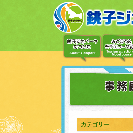
〔メ
ニ
ュ
ー
へ
移
動〕
〔本
文
へ
移
動〕
カテゴリー