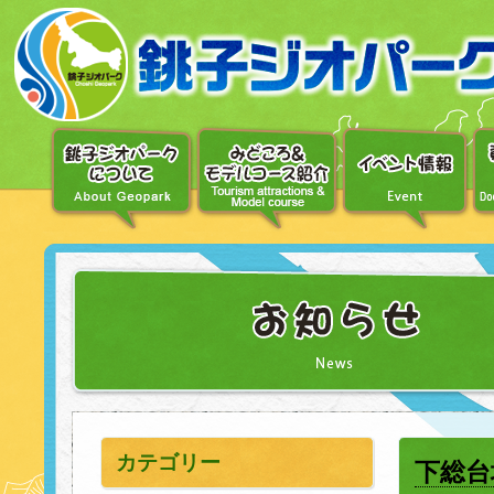
〔メ
ニ
ュ
ー
へ
移
動〕
〔本
文
へ
移
動〕
カテゴリー
下総台