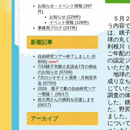
お知らせ・イベント情報 (397
件)
お知らせ (229件)
５月２
イベント情報 (128件)
う内容
事務局ブログ (237件)
は、銚
球の丸
新着記事
利根川
ご年配の
自由研究ツアー終了しました (0
の認定
8/06)
new!!
いただ
7/19銚子市郷土史談会7月の例会
のお知らせ (07/06)
地球の
7月のジオサイト清掃・月例見学
成り立
会 (07/03)
じてい
2026 親子で夏の自由研究ツア
ー開催！ (06/17)
調査の
佐久間さんの挑戦を応援します
した。
(06/17)
た。野
ました
アーカイブ
につい