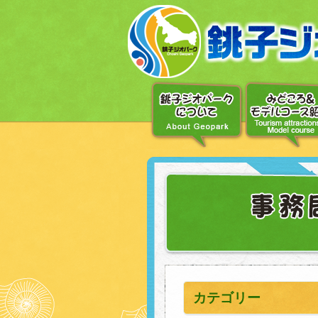
〔メ
ニ
ュ
ー
へ
移
動〕
〔本
文
へ
移
動〕
カテゴリー