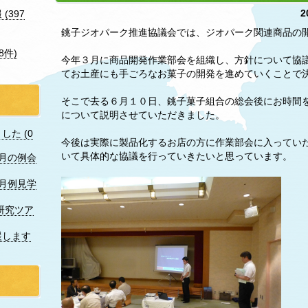
2
(397
銚子ジオパーク推進協議会では、ジオパーク関連商品の
8件)
今年３月に商品開発作業部会を組織し、方針について協
てお土産にも手ごろなお菓子の開発を進めていくことで
そこで去る６月１０日、銚子菓子組合の総会後にお時間
について説明させていただきました。
た (0
今後は実際に製品化するお店の方に作業部会に入ってい
いて具体的な協議を行っていきたいと思っています。
7月の例会
月例見学
研究ツア
援します