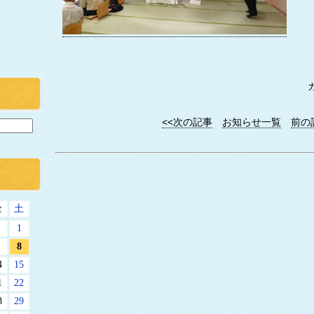
<<次の記事
お知らせ一覧
前の
金
土
1
8
4
15
1
22
8
29