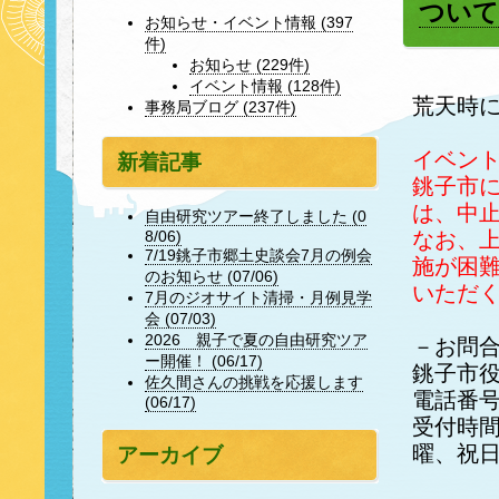
ついて
お知らせ・イベント情報 (397
件)
お知らせ (229件)
イベント情報 (128件)
荒天時
事務局ブログ (237件)
イベン
新着記事
銚子市
は、中
自由研究ツアー終了しました (0
なお、
8/06)
7/19銚子市郷土史談会7月の例会
施が困
のお知らせ (07/06)
いただ
7月のジオサイト清掃・月例見学
会 (07/03)
2026 親子で夏の自由研究ツア
－お問
ー開催！ (06/17)
銚子市
佐久間さんの挑戦を応援します
電話番号：0
(06/17)
受付時間
曜、祝
アーカイブ