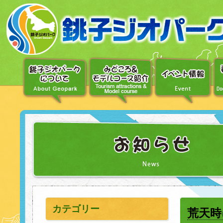
〔メ
ニ
ュ
ー
へ
移
動〕
〔本
文
へ
移
動〕
カテゴリー
荒天時