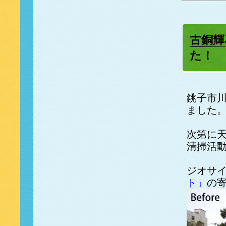
古銅輝
た！
銚子市
ました
次第に
清掃活
ジオサ
ト」
の