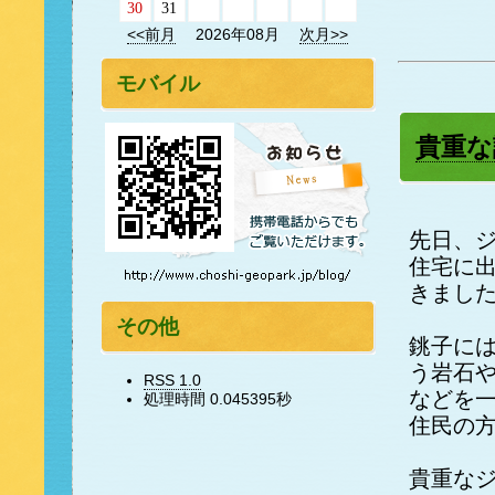
30
31
<<前月
2026年08月
次月>>
モバイル
貴重な
先日、
住宅に
きまし
その他
銚子に
う岩石
RSS 1.0
などを
処理時間 0.045395秒
住民の
貴重な