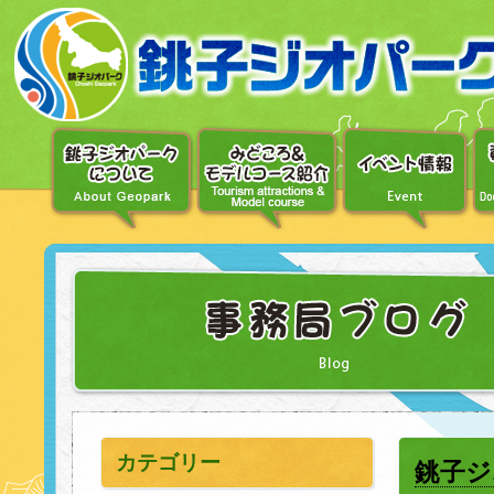
〔メ
ニ
ュ
ー
へ
移
動〕
〔本
文
へ
移
動〕
カテゴリー
銚子ジ