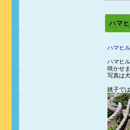
ハマヒ
ハマヒ
ハマヒ
咲かせ
写真は
銚子で