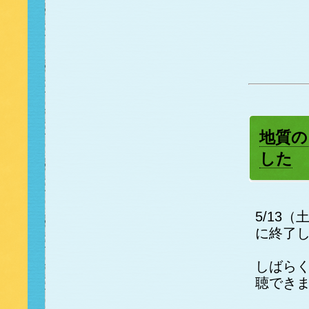
地質の
した
5/13
に終了
しばら
聴でき