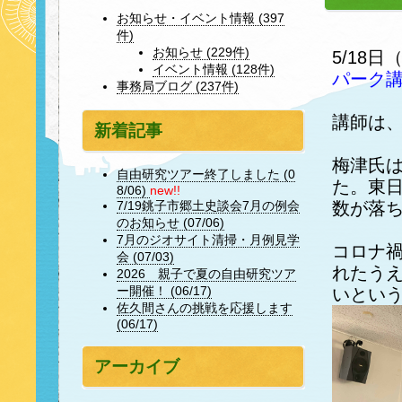
お知らせ・イベント情報 (397
件)
お知らせ (229件)
5/18
イベント情報 (128件)
パーク
事務局ブログ (237件)
講師は
新着記事
梅津氏
自由研究ツアー終了しました (0
た。東
8/06)
new!!
数が落
7/19銚子市郷土史談会7月の例会
のお知らせ (07/06)
7月のジオサイト清掃・月例見学
コロナ
会 (07/03)
れたう
2026 親子で夏の自由研究ツア
ー開催！ (06/17)
いとい
佐久間さんの挑戦を応援します
(06/17)
アーカイブ