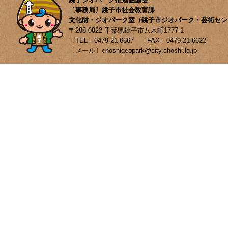
〔事務局〕銚子市社会教育課
文化財・ジオパーク室（銚子市ジオパーク・芸術セン
〒288-0822 千葉県銚子市八木町1777-1
〔TEL〕0479-21-6667 〔FAX〕0479-21-6622
〔メール〕choshigeopark@city.choshi.lg.jp