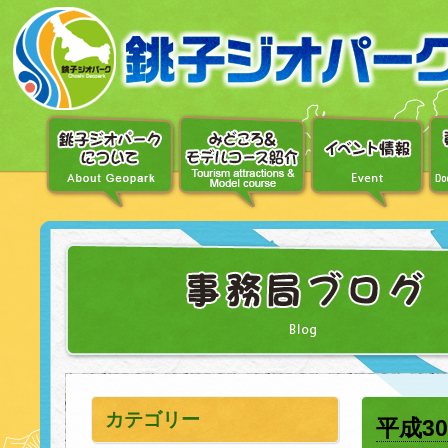
〔メ
ニ
ュ
ー
へ
移
動〕
〔本
文
へ
移
動〕
カテゴリー
平成3