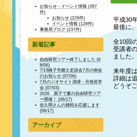
お知らせ・イベント情報 (397
件)
お知らせ (229件)
平成30
イベント情報 (128件)
最後に
事務局ブログ (237件)
全10回
新着記事
受講者
ました
自由研究ツアー終了しました (0
8/06)
来年度
7/19銚子市郷土史談会7月の例会
のお知らせ (07/06)
詳細は
7月のジオサイト清掃・月例見学
どうぞ
会 (07/03)
2026 親子で夏の自由研究ツア
ー開催！ (06/17)
佐久間さんの挑戦を応援します
(06/17)
アーカイブ