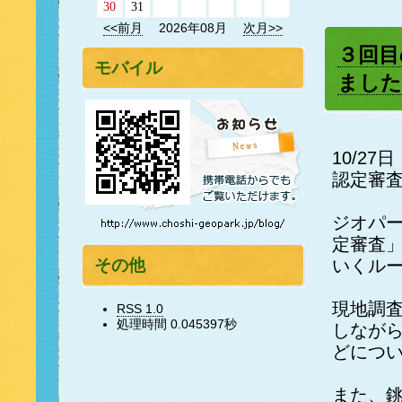
30
31
<<前月
2026年08月
次月>>
３回目
モバイル
ました
10/2
認定審
ジオパ
定審査
その他
いくル
現地調
RSS 1.0
処理時間 0.045397秒
しなが
どにつ
また、