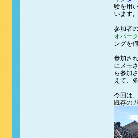
験を用
います
参加者
オパー
ングを
参加さ
にメモ
ら参加
えて、
今回は
既存の