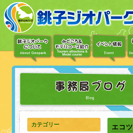
〔メ
ニ
ュ
ー
へ
移
動〕
〔本
文
へ
移
動〕
カテゴリー
エコツ