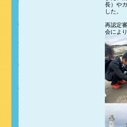
長）や
した。
再認定
会によ