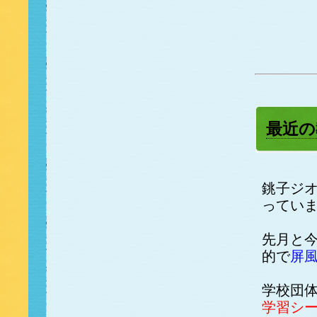
最近の
銚子ジ
ってい
先月と
的で
屏
学校団
学習シ