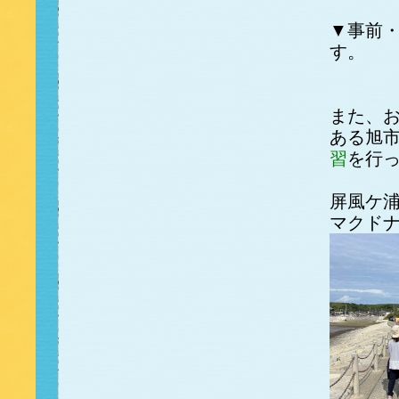
▼事前
す。
また、
ある旭
習
を行
屏風ケ
マクドナ