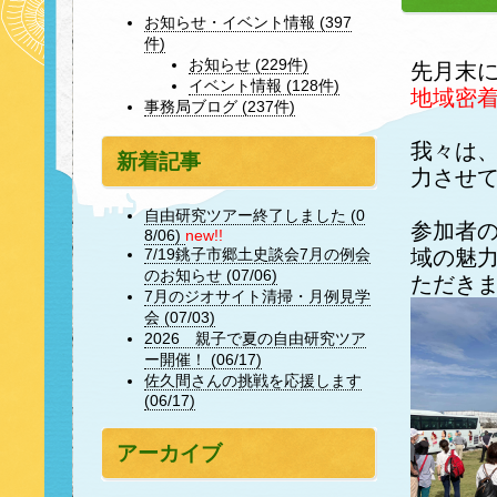
お知らせ・イベント情報 (397
件)
お知らせ (229件)
先月末
イベント情報 (128件)
地域密
事務局ブログ (237件)
我々は
新着記事
力させ
自由研究ツアー終了しました (0
参加者
8/06)
new!!
域の魅
7/19銚子市郷土史談会7月の例会
のお知らせ (07/06)
ただき
7月のジオサイト清掃・月例見学
会 (07/03)
2026 親子で夏の自由研究ツア
ー開催！ (06/17)
佐久間さんの挑戦を応援します
(06/17)
アーカイブ