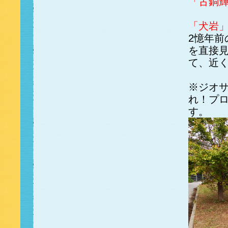
「古銅
「犬岩
2憶年前
を直接
て、近
※ジオ
れ！プ
す。