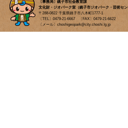
〔事務局〕銚子市社会教育課
文化財・ジオパーク室（銚子市ジオパーク・芸術セン
〒288-0822 千葉県銚子市八木町1777-1
〔TEL〕0479-21-6667 〔FAX〕0479-21-6622
〔メール〕choshigeopark@city.choshi.lg.jp