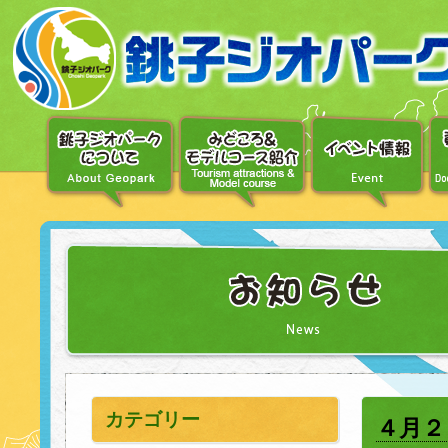
〔メ
ニ
ュ
ー
へ
移
動〕
〔本
文
へ
移
動〕
カテゴリー
４月２