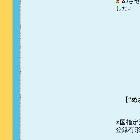
“めざ
した
【“め
国指定
登録有