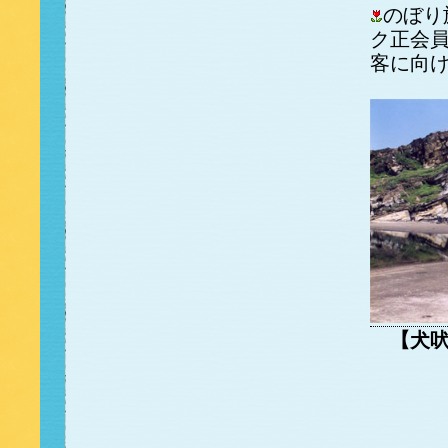
のぼり
ク正会
客に向
【犬