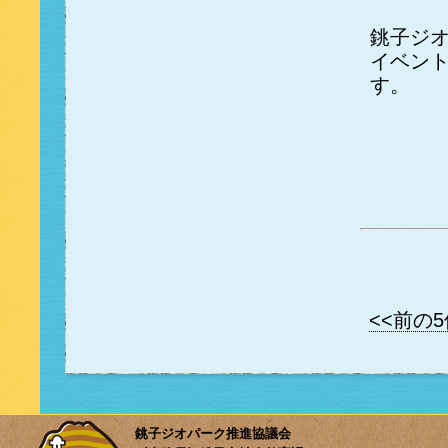
銚子ジ
イベン
す。
<<前の5
銚子ジオパーク推進協議会