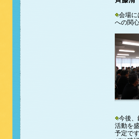
会場に
への関
今後、
活動を
予定で