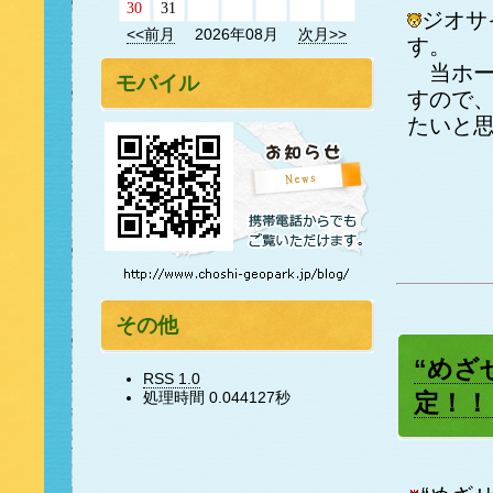
30
31
ジオサ
<<前月
2026年08月
次月>>
す。
当ホー
モバイル
すので
たいと
その他
“めざ
RSS 1.0
処理時間 0.044127秒
定！！