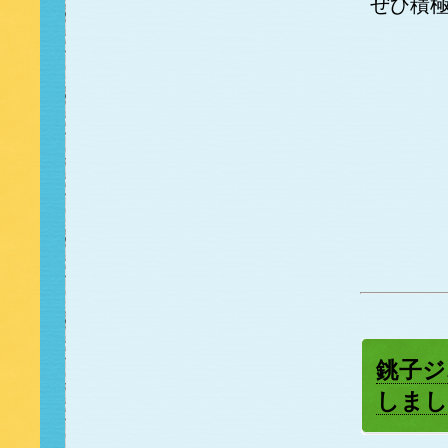
ぜひ積
銚子ジ
しまし