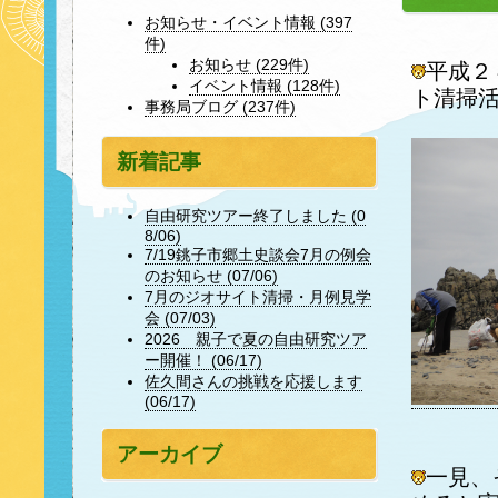
お知らせ・イベント情報 (397
件)
お知らせ (229件)
平成２
イベント情報 (128件)
ト清掃
事務局ブログ (237件)
新着記事
自由研究ツアー終了しました (0
8/06)
7/19銚子市郷土史談会7月の例会
のお知らせ (07/06)
7月のジオサイト清掃・月例見学
会 (07/03)
2026 親子で夏の自由研究ツア
ー開催！ (06/17)
佐久間さんの挑戦を応援します
(06/17)
アーカイブ
一見、