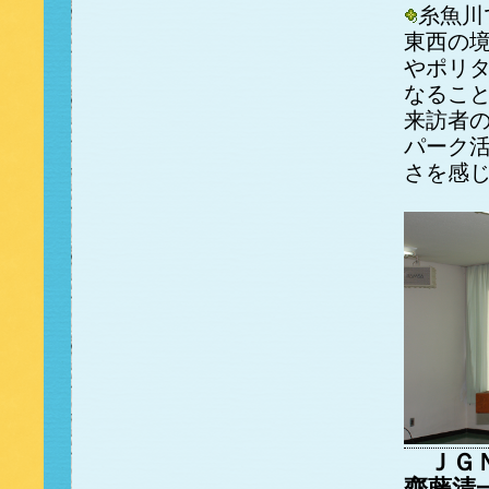
糸魚川
東西の
やポリ
なるこ
来訪者
パーク
さを感
ＪＧＮ
齊藤清