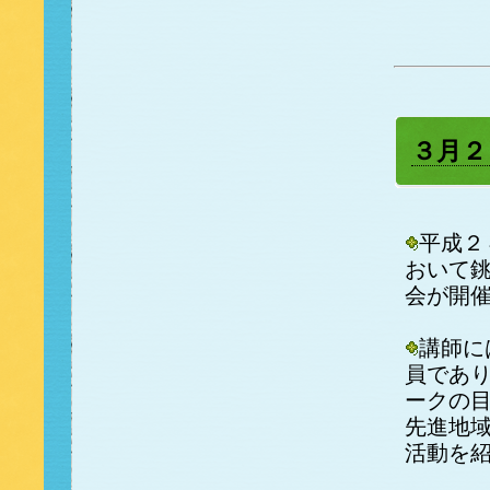
３月２
平成２
おいて
会が開
講師に
員であ
ークの
先進地
活動を