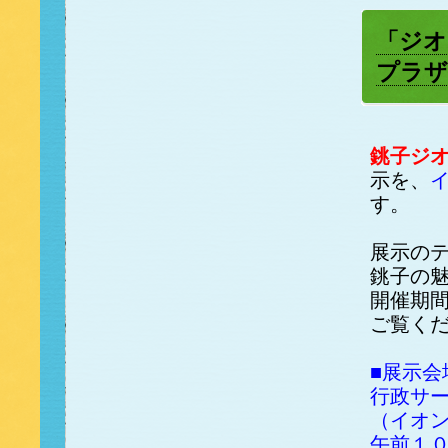
「ジオ
プラザ
銚子ジ
示を、
す。
展示の
銚子の
開催期
ご覧く
■展示会
行政サ
（イオン
午前１