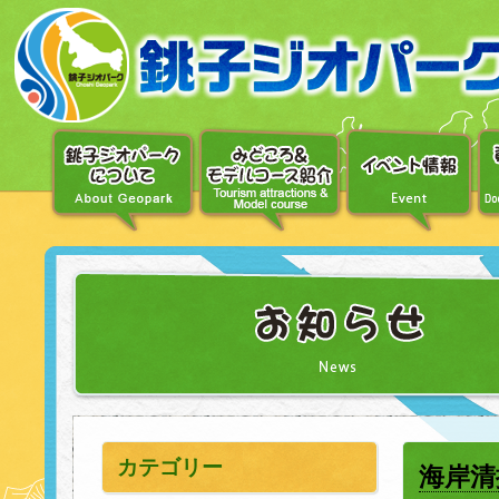
〔メ
ニ
ュ
ー
へ
移
動〕
〔本
文
へ
移
動〕
カテゴリー
海岸清