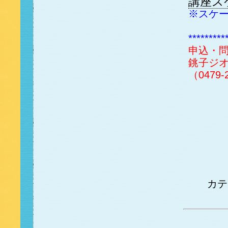
講座ス
※スケ
*********
申込・
銚子ジ
（0479-
カ