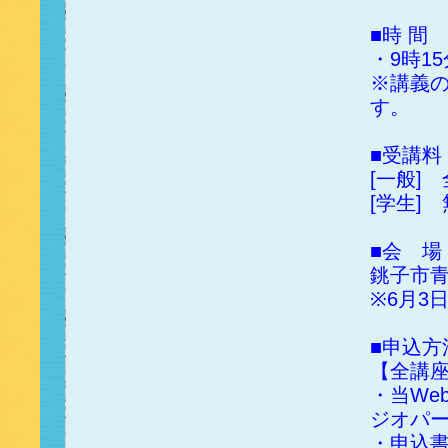
■時 間
・9時15
※講義
す。
■受講料
[一般]
[学生]
■会 
銚子市
※6月3
■申込方
【全講
・当We
ジオパ
・申込