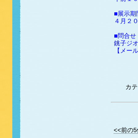
■展示期
４月２
■問合せ
銚子ジオ
【メール】i
カ
<<前の