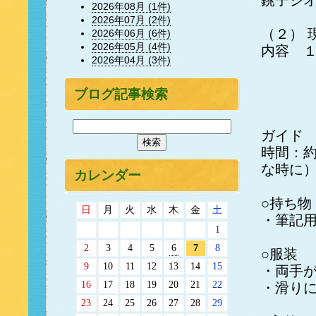
銚子ジ
2026年08月 (1件)
2026年07月 (2件)
（２） 
2026年06月 (6件)
2026年05月 (4件)
内容 
2026年04月 (3件)
２．
３．灯
ブログ記事検索
４．５
ガイド
時間：約
な時に
カレンダー
○持ち物
日
月
火
水
木
金
土
・筆記
1
2
3
4
5
6
7
8
○服装
9
10
11
12
13
14
15
・両手
16
17
18
19
20
21
22
・滑り
23
24
25
26
27
28
29