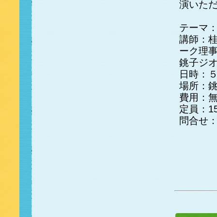
演いた
テーマ
講師：桂
ーク理
銚子ジ
日時：
場所：
費用：
定員：1
問合せ：