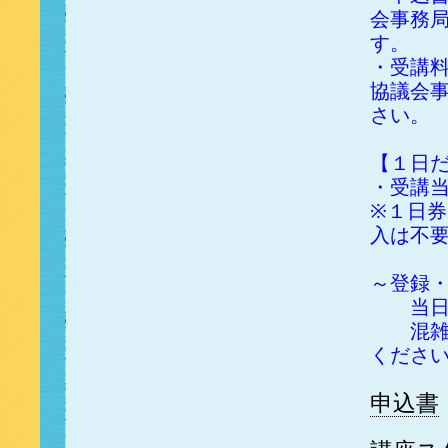
会事務
す。
・受講
協議会
さい。
【１日
・受講
※１日
入は不
～登録
当日、
混雑が
くださ
申込書