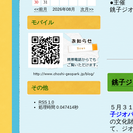
●主催
30
31
銚子ジ
<<前月
2026年08月
次月>>
モバイル
銚子ジ
その他
RSS 1.0
５月３
処理時間 0.047414秒
子ジオ
の文化
て、ジ