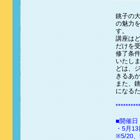
銚子の
の魅力を
す。
講座は
だけを
修了条
いたし
どは、
きるあ
また、
になる
*********
■開催
・5月1
※5/20