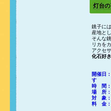
灯台の
銚子に
産地と
そんな
リカを
アクセ
化石好
開催日：
す
時 間：
場 所
対 象
料 金