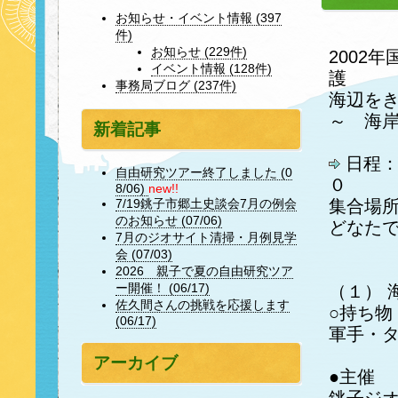
お知らせ・イベント情報 (397
件)
お知らせ (229件)
2002
イベント情報 (128件)
護
事務局ブログ (237件)
海辺を
～ 海
新着記事
日程：
自由研究ツアー終了しました (0
０
8/06)
new!!
集合場
7/19銚子市郷土史談会7月の例会
のお知らせ (07/06)
どなた
7月のジオサイト清掃・月例見学
会 (07/03)
2026 親子で夏の自由研究ツア
ー開催！ (06/17)
（１） 
佐久間さんの挑戦を応援します
○持ち物
(06/17)
軍手・
アーカイブ
●主催