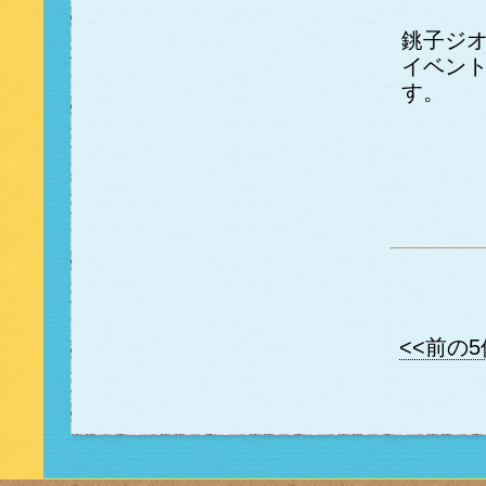
銚子ジ
イベン
す。
<<前の5