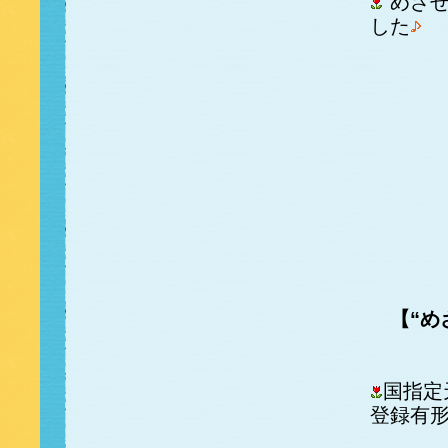
“めざ
した
【“め
国指定
登録有