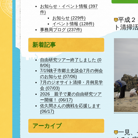
お知らせ・イベント情報 (397
件)
お知らせ (229件)
平成２
イベント情報 (128件)
ト清掃
事務局ブログ (237件)
新着記事
自由研究ツアー終了しました (0
8/06)
7/19銚子市郷土史談会7月の例会
のお知らせ (07/06)
7月のジオサイト清掃・月例見学
会 (07/03)
2026 親子で夏の自由研究ツア
ー開催！ (06/17)
佐久間さんの挑戦を応援します
(06/17)
アーカイブ
一見、