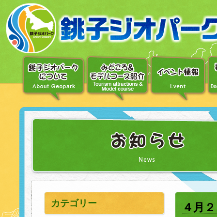
〔メ
ニ
ュ
ー
へ
移
動〕
〔本
文
へ
移
動〕
カテゴリー
４月２