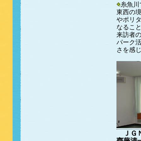
糸魚川
東西の
やポリ
なるこ
来訪者
パーク
さを感
ＪＧＮ
齊藤清