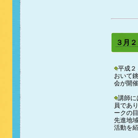
３月２
平成２
おいて
会が開
講師に
員であ
ークの
先進地
活動を