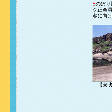
のぼり
ク正会
客に向
【犬