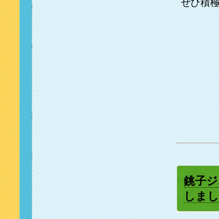
ぜひ積
銚子ジ
しまし