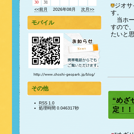
30
31
ジオサ
<<前月
2026年08月
次月>>
す。
当ホー
モバイル
すので
たいと
その他
“めざ
RSS 1.0
処理時間 0.046317秒
定！！