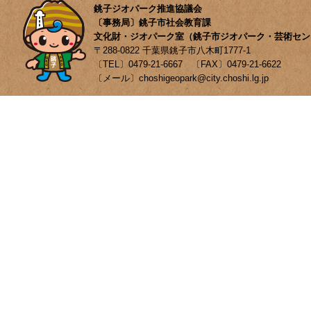
銚子ジオパーク推進協議会
〔事務局〕銚子市社会教育課
文化財・ジオパーク室（銚子市ジオパーク・芸術セン
〒288-0822 千葉県銚子市八木町1777-1
〔TEL〕0479-21-6667 〔FAX〕0479-21-6622
〔メール〕choshigeopark@city.choshi.lg.jp