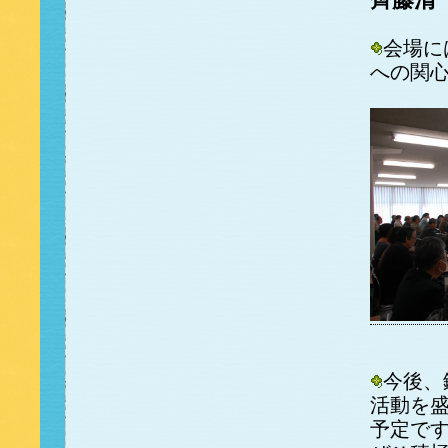
会場に
への関
今後、
活動を
予定で