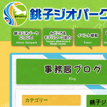
〔メ
ニ
ュ
ー
へ
移
動〕
〔本
文
へ
移
動〕
カテゴリー
銚子ジ