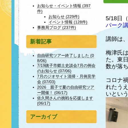
お知らせ・イベント情報 (397
件)
お知らせ (229件)
5/18
イベント情報 (128件)
パーク
事務局ブログ (237件)
講師は
新着記事
梅津氏
自由研究ツアー終了しました (0
た。東
8/06)
数が落
7/19銚子市郷土史談会7月の例会
のお知らせ (07/06)
7月のジオサイト清掃・月例見学
コロナ
会 (07/03)
れたう
2026 親子で夏の自由研究ツア
ー開催！ (06/17)
いとい
佐久間さんの挑戦を応援します
(06/17)
アーカイブ