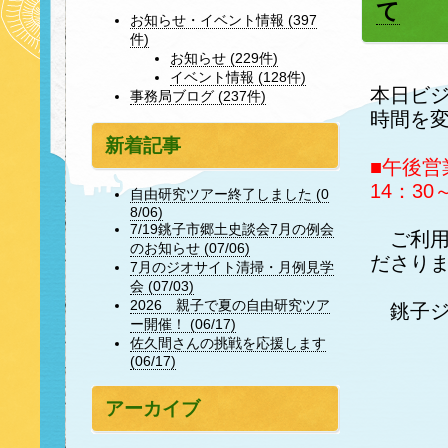
て
お知らせ・イベント情報 (397
件)
お知らせ (229件)
イベント情報 (128件)
本日ビ
事務局ブログ (237件)
時間を
新着記事
■午後営
14：30
自由研究ツアー終了しました (0
8/06)
7/19銚子市郷土史談会7月の例会
ご利用
のお知らせ (07/06)
ださり
7月のジオサイト清掃・月例見学
会 (07/03)
2026 親子で夏の自由研究ツア
銚子ジ
ー開催！ (06/17)
佐久間さんの挑戦を応援します
(06/17)
アーカイブ