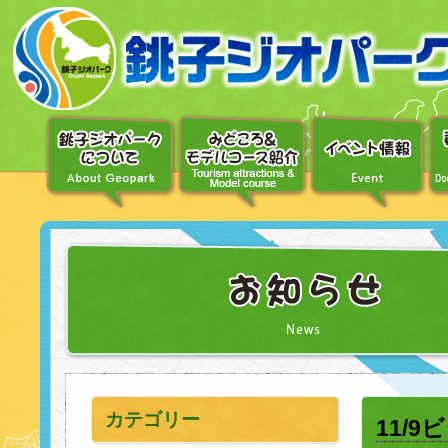
〔メ
ニ
ュ
ー
へ
移
動〕
〔本
文
へ
移
動〕
カテゴリー
11/