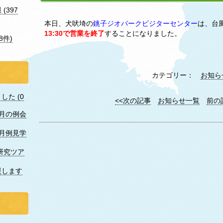
(397
本日、犬吠埼の
銚子ジオパークビジターセンター
は、台
13:30で営業を終了
することになりました。
8件)
カテゴリー：
お知ら
た (0
<<次の記事
お知らせ一覧
前の
7月の例会
月例見学
研究ツア
援します