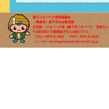
銚子ジオパーク推進協議会
〔事務局〕銚子市社会教育課
文化財・ジオパーク室（銚子市ジオパーク・芸術セン
〒288-0822 千葉県銚子市八木町1777-1
〔TEL〕0479-21-6667 〔FAX〕0479-21-6622
〔メール〕choshigeopark@city.choshi.lg.jp