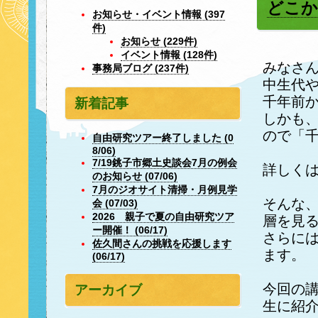
どこか
お知らせ・イベント情報 (397
件)
お知らせ (229件)
イベント情報 (128件)
みなさ
事務局ブログ (237件)
中生代や
千年前か
新着記事
しかも
ので「
自由研究ツアー終了しました (0
8/06)
7/19銚子市郷土史談会7月の例会
詳しく
のお知らせ (07/06)
7月のジオサイト清掃・月例見学
そんな
会 (07/03)
2026 親子で夏の自由研究ツア
層を見
ー開催！ (06/17)
さらに
佐久間さんの挑戦を応援します
ます。
(06/17)
今回の
アーカイブ
生に紹