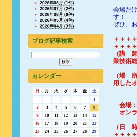
2026年08月 (1件)
2026年07月 (2件)
会場だけ
2026年06月 (6件)
す！
2026年05月 (4件)
ぜひ、
2026年04月 (3件)
＋＋＋
ブログ記事検索
＋＋＋
（講 師
業技術
（場 所
カレンダー
用した
会場：
日
月
火
水
木
金
土
1
会場：
2
3
4
5
6
7
8
オンライ
9
10
11
12
13
14
15
16
17
18
19
20
21
22
（日 時
23
24
25
26
27
28
29
＋＋＋