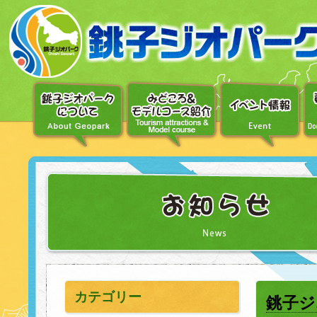
〔メ
ニ
ュ
ー
へ
移
動〕
〔本
文
へ
移
動〕
カテゴリー
銚子ジ