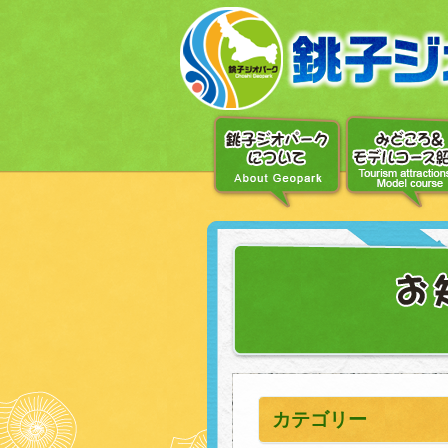
〔メ
ニ
ュ
ー
へ
移
動〕
〔本
文
へ
移
動〕
カテゴリー