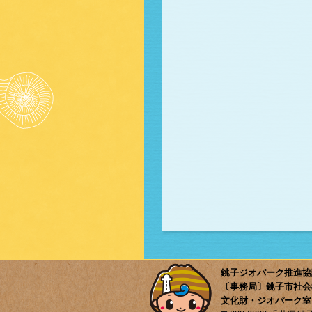
銚子ジオパーク推進協
〔事務局〕銚子市社会
文化財・ジオパーク室