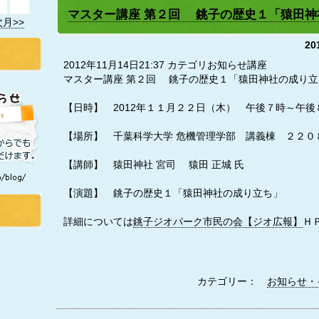
マスター講座 第２回 銚子の歴史１「猿田神
次月>>
20
2012年11月14日21:37 カテゴリお知らせ講座
マスター講座 第２回 銚子の歴史１「猿田神社の成り立
【日時】 2012年１１月２２日（木） 午後７時～午後
【場所】 千葉科学大学 危機管理学部 講義棟 ２２０
【講師】 猿田神社 宮司 猿田 正城 氏
【演題】 銚子の歴史１「猿田神社の成り立ち」
詳細については
銚子ジオパーク市民の会【ジオ広報】
Ｈ
カテゴリー：
お知らせ・