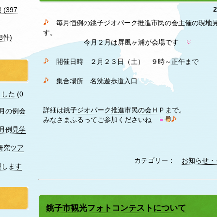
(397
毎月恒例の銚子ジオパーク推進市民の会主催の現地見
す。
8件)
今月２月は屏風ヶ浦が会場です
開催日時 ２月２３日（土） ９時～正午まで
集合場所 名洗遊歩道入口
た (0
詳細は
銚子ジオパーク推進市民の会ＨＰ
まで。
7月の例会
みなさまふるってご参加くださいね
月例見学
研究ツア
カテゴリー：
お知らせ・
援します
銚子市観光フォトコンテストについて