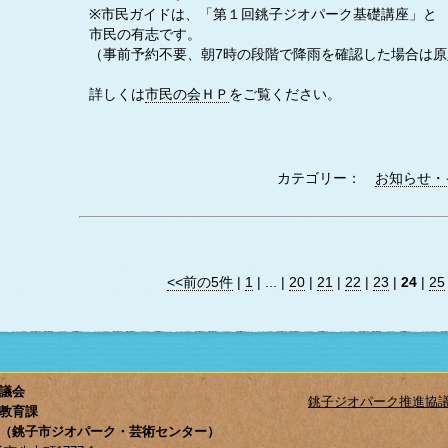
※市民ガイドは、「第１回銚子ジオパーク基礎講座」と 
市民の有志です。
（事前予約不要、朝7時の段階で降雨を確認した場合は
詳しくは
市民の会ＨＰ
をご覧ください。
カテゴリー：
お知らせ・
<<前の5件
|
1
| ... |
20
|
21
|
22
|
23
|
24
|
25
議会
銚子ジオパーク推進協
教育課
（銚子市ジオパーク・芸術センター）