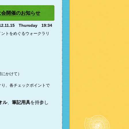
大会開催のお知らせ
12.11.15 Thursday 19:34
イントをめぐるウォークラリ
館にかけて）
ぐり、各チェックポイントで
オル
、
筆記用具
を持参し