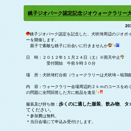
銚子ジオパーク認定記念ジオウォークラリー
20
銚子ジオパーク認定を記念した、犬吠埼周辺のジオポ
ーを開催します。
親子で素敵な銚子に出会いに行きませんか
日 時：２０１２年１１月２４日（土）※雨天中止
受付開始 午前９時３０分
場 所：犬吠埼灯台前（ウォークラリーは犬吠埼～暁鶏
内 容：ウォークラリー会場周辺約２ｋｍのコースをめ
の問題に全問回答した方に粗品を進呈
歩くのに適した服装
。
飲み物
、
タ
服装及び持ち物：
てください。
＊参加費は無料。
＊当日会場にて申込み受付けします。