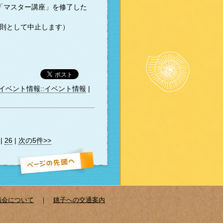
「マスター講座」を修了した
原則として中止します）
イベント情報::イベント情報
|
|
26
|
次の5件>>
議会について
｜
銚子への交通案内