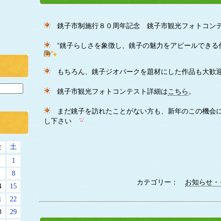
銚子市制施行８０周年記念 銚子市観光フォトコン
“銚子らしさを象徴し、銚子の魅力をアピールできる
もちろん、銚子ジオパークを題材にした作品も大
銚子市観光フォトコンテスト詳細は
こちら
。
まだ銚子を訪れたことがない方も、新年のこの機会に
し下さい
金
土
1
8
カテゴリー：
お知らせ・
4
15
1
22
8
29