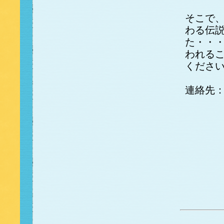
そこで
わる伝
た・・・
われる
くださ
連絡先
電話 0
FAX 
E-mail