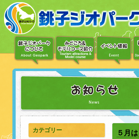
〔メ
ニ
ュ
ー
へ
移
動〕
〔本
文
へ
移
動〕
カテゴリー
５月