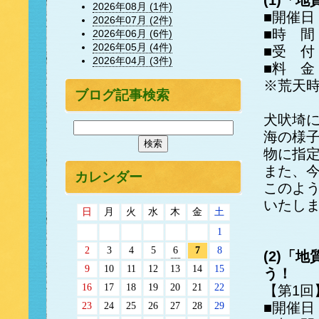
(1)「
2026年08月 (1件)
■開催日
2026年07月 (2件)
■時 間
2026年06月 (6件)
2026年05月 (4件)
■受 付
2026年04月 (3件)
■料 金
※荒天
ブログ記事検索
犬吠埼
海の様
物に指
また、今
カレンダー
このよ
いたし
日
月
火
水
木
金
土
1
2
3
4
5
6
7
8
(2)「
9
10
11
12
13
14
15
う！
16
17
18
19
20
21
22
【第1回
■開催日
23
24
25
26
27
28
29