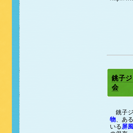
銚子ジ
会
銚子ジ
物
、あ
いる
屏