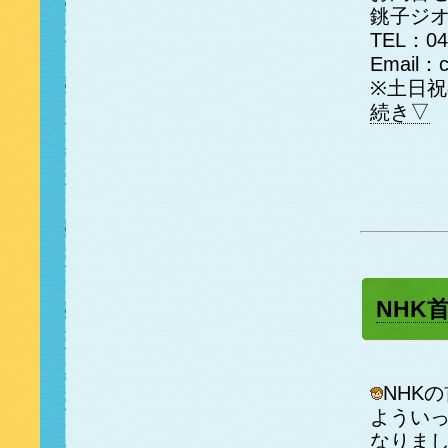
銚子ジ
TEL：04
Email：ch
※土日祝
続き▽
NHK
NHK
ようい
なりま