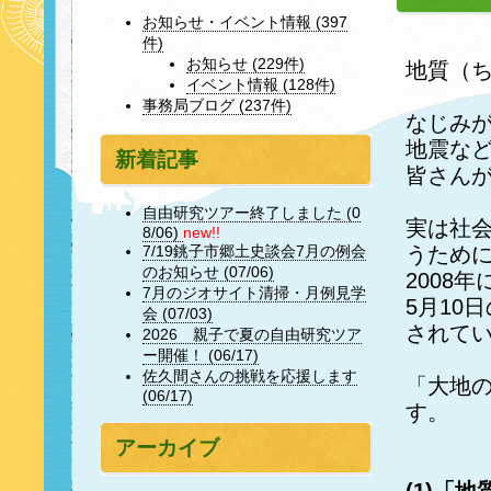
お知らせ・イベント情報 (397
件)
お知らせ (229件)
地質（
イベント情報 (128件)
事務局ブログ (237件)
なじみ
地震な
新着記事
皆さん
自由研究ツアー終了しました (0
実は社
8/06)
new!!
うため
7/19銚子市郷土史談会7月の例会
のお知らせ (07/06)
2008
7月のジオサイト清掃・月例見学
5月10
会 (07/03)
されて
2026 親子で夏の自由研究ツア
ー開催！ (06/17)
佐久間さんの挑戦を応援します
「大地
(06/17)
す。
アーカイブ