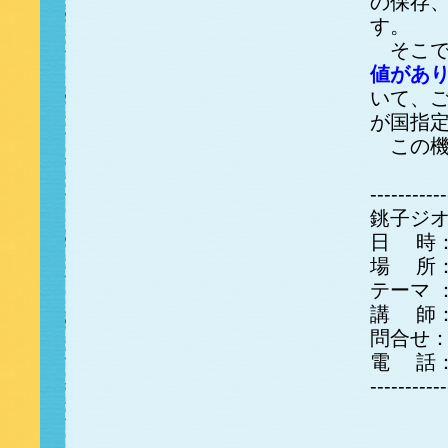
の保存
す。
そこで
値があ
いて、
が国指
この機
-----------
銚子ジ
日 時
場 所
テーマ 
講 師：
問合せ：
電 話： 
-----------