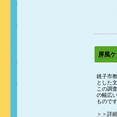
屏風ケ
銚子市
とした
この調
の幅広い
もので
＞＞詳