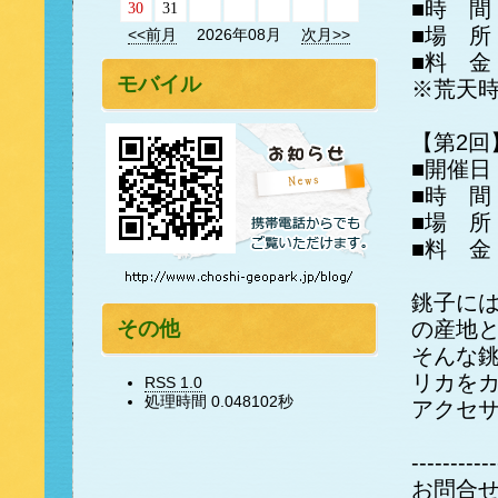
■時 間
30
31
■場 所
<<前月
2026年08月
次月>>
■料 金
モバイル
※荒天
【第2回
■開催日
■時 間
■場 所
■料 金
銚子に
の産地
その他
そんな
リカを
RSS 1.0
処理時間 0.048102秒
アクセ
-----------
お問合