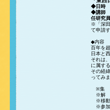
「東西
◆日時 20
◆講師 
任研究
※「深田
て申請
◆内容
百年を
日本と
それは
に属す
その経
ってみ
※集 
※解 散
※移動
※参加