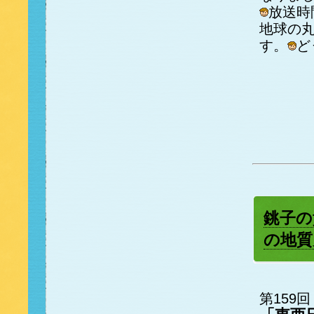
放送時
地球の
す。
ど
銚子の
の地質
第159