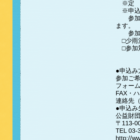
※定 
※申込受
参加の
ます。
参加者
□少雨
□参加
●申込み
参加ご
フォー
FAX・
連絡先
●申込み
公益財団
〒113-
TEL 03-
http://ww