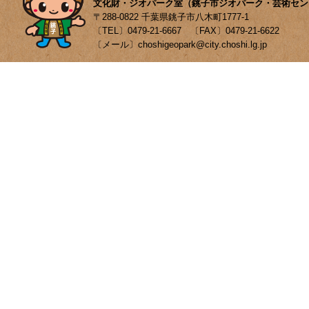
文化財・ジオパーク室（銚子市ジオパーク・芸術セン
〒288-0822 千葉県銚子市八木町1777-1
〔TEL〕0479-21-6667 〔FAX〕0479-21-6622
〔メール〕choshigeopark@city.choshi.lg.jp