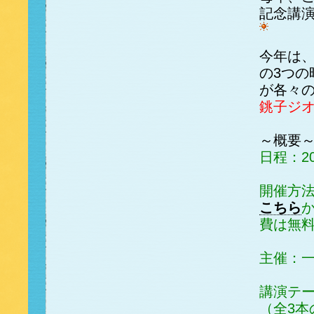
記念講
今年は
の3つ
が各々
銚子ジ
～概要
日程：202
開催方法
こちら
費は無
主催：一
講演テ
（全3本