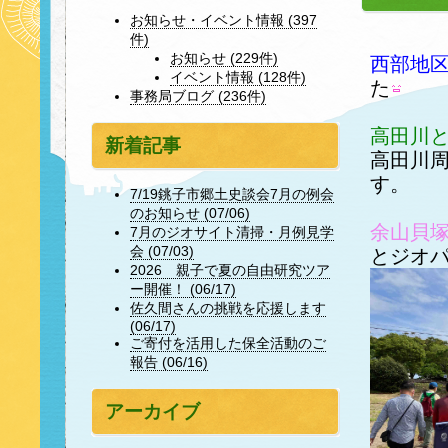
お知らせ・イベント情報 (397
件)
お知らせ (229件)
西部地
イベント情報 (128件)
た
事務局ブログ (236件)
高田川
新着記事
高田川
す。
7/19銚子市郷土史談会7月の例会
のお知らせ (07/06)
余山貝
7月のジオサイト清掃・月例見学
会 (07/03)
とジオ
2026 親子で夏の自由研究ツア
ー開催！ (06/17)
佐久間さんの挑戦を応援します
(06/17)
ご寄付を活用した保全活動のご
報告 (06/16)
アーカイブ