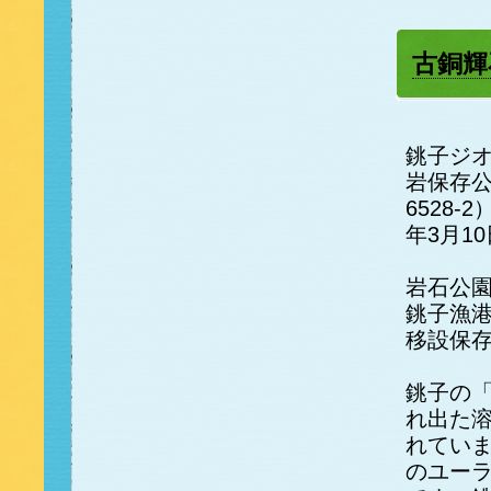
古銅輝
銚子ジ
岩保存
6528
年3月1
岩石公
銚子漁
移設保
銚子の「
れ出た
れていま
のユー