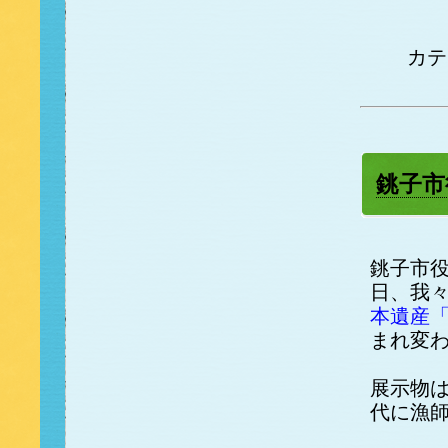
カ
銚子市
銚子市
日、我
本遺産
まれ変
展示物
代に漁