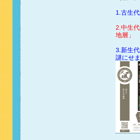
1.古生
2.中生
地層」
3.新生
謎にせ