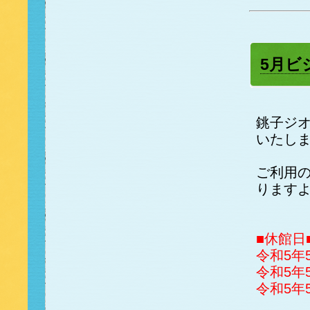
5月ビ
銚子ジ
いたし
ご利用
ります
■休館日
令和5年
令和5年
令和5年