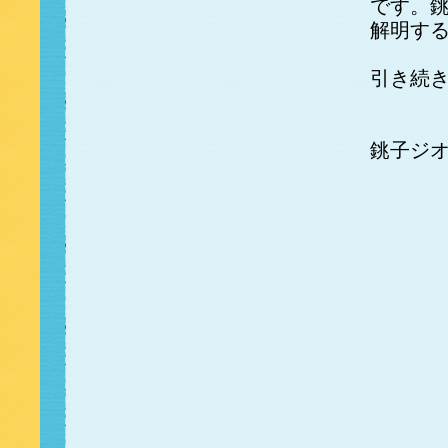
です。
解明す
引き続
銚子ジ