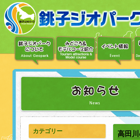
〔メ
ニ
ュ
ー
へ
移
動〕
〔本
文
へ
移
動〕
カテゴリー
高田川