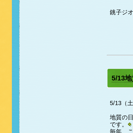
銚子ジ
5/1
5/13（
地質の日
です。
毎年、