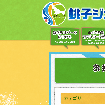
〔メ
ニ
ュ
ー
へ
移
動〕
〔本
文
へ
移
動〕
カテゴリー