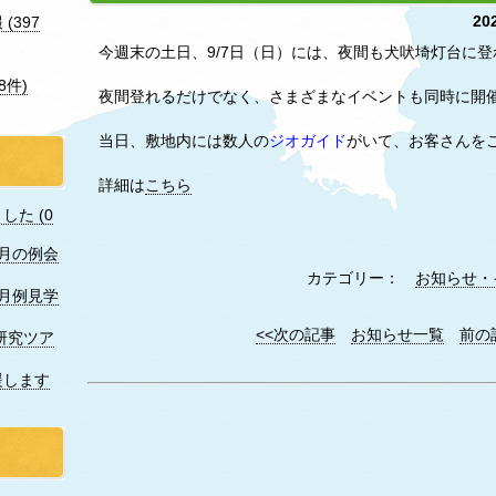
20
(397
今週末の土日、9/7日（日）には、夜間も犬吠埼灯台に登
8件)
夜間登れるだけでなく、さまざまなイベントも同時に開
当日、敷地内には数人の
ジオガイド
がいて、お客さんを
詳細は
こちら
た (0
7月の例会
カテゴリー：
お知らせ・
月例見学
<<次の記事
お知らせ一覧
前の
研究ツア
援します