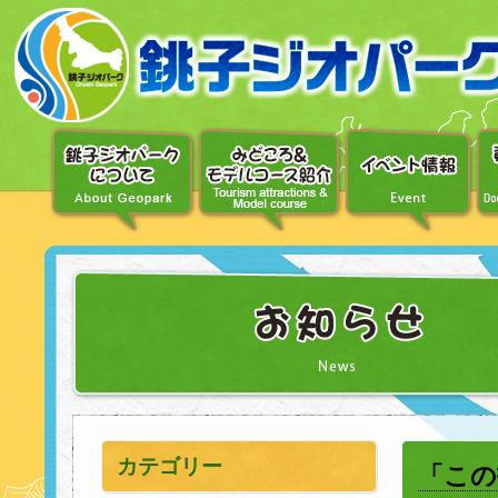
〔メ
ニ
ュ
ー
へ
移
動〕
〔本
文
へ
移
動〕
カテゴリー
「この