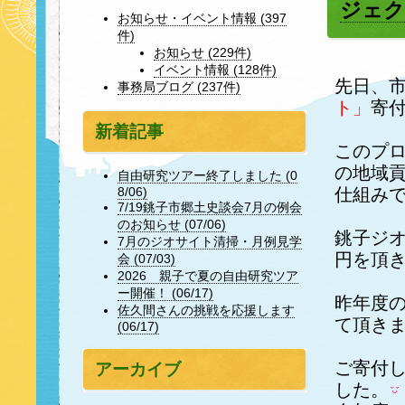
ジェク
お知らせ・イベント情報 (397
件)
お知らせ (229件)
イベント情報 (128件)
先日、
事務局ブログ (237件)
ト」
寄
新着記事
このプ
の地域
自由研究ツアー終了しました (0
仕組み
8/06)
7/19銚子市郷土史談会7月の例会
のお知らせ (07/06)
銚子ジオ
7月のジオサイト清掃・月例見学
円を頂
会 (07/03)
2026 親子で夏の自由研究ツア
ー開催！ (06/17)
昨年度
佐久間さんの挑戦を応援します
て頂き
(06/17)
ご寄付
アーカイブ
した。