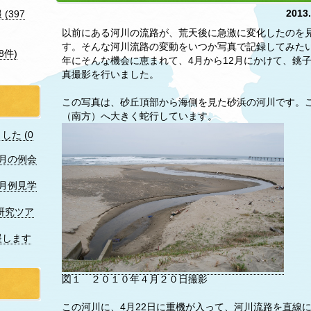
2013
(397
以前にある河川の流路が、荒天後に急激に変化したのを
す。そんな河川流路の変動をいつか写真で記録してみたい
8件)
年にそんな機会に恵まれて、4月から12月にかけて、銚
真撮影を行いました。
この写真は、砂丘頂部から海側を見た砂浜の河川です。
（南方）へ大きく蛇行しています。
た (0
7月の例会
月例見学
研究ツア
援します
図１ ２０１０年４月２０日撮影
この河川に、4月22日に重機が入って、河川流路を直線