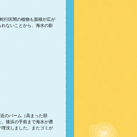
の蛇行区間の植物も面積が広が
られないことから、海水の影
付近のバーム（高まった部
た。後浜の手前まで海水が遡
が埋没しました。またゴミが