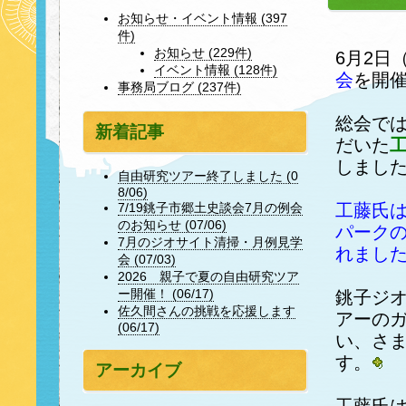
お知らせ・イベント情報 (397
件)
お知らせ (229件)
6月2日
イベント情報 (128件)
会
を開
事務局ブログ (237件)
総会で
新着記事
だいた
しまし
自由研究ツアー終了しました (0
8/06)
工藤氏
7/19銚子市郷土史談会7月の例会
のお知らせ (07/06)
パーク
7月のジオサイト清掃・月例見学
れまし
会 (07/03)
2026 親子で夏の自由研究ツア
ー開催！ (06/17)
銚子ジ
佐久間さんの挑戦を応援します
アーの
(06/17)
い、さ
す。
アーカイブ