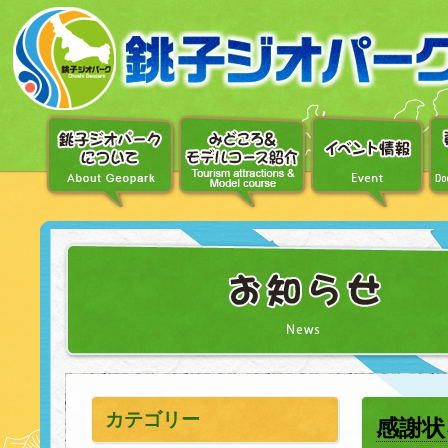
〔メ
ニ
ュ
ー
へ
移
動〕
〔本
文
へ
移
動〕
カテゴリー
感謝状