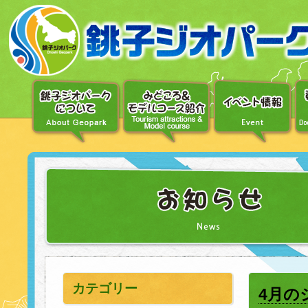
〔メ
ニ
ュ
ー
へ
移
動〕
〔本
文
へ
移
動〕
カテゴリー
4月の