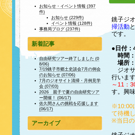
お知らせ・イベント情報 (397
件)
お知らせ (229件)
銚子ジ
イベント情報 (128件)
掃活動
事務局ブログ (237件)
です。
新着記事
●日付：
時間：9
自由研究ツアー終了しました (0
場所：
8/06)
ジオサ
7/19銚子市郷土史談会7月の例会
のお知らせ (07/06)
行いま
7月のジオサイト清掃・月例見学
～11：
会 (07/03)
す。興
2026 親子で夏の自由研究ツア
ー開催！ (06/17)
佐久間さんの挑戦を応援します
※10:
(06/17)
て待機
※当日の
アーカイブ