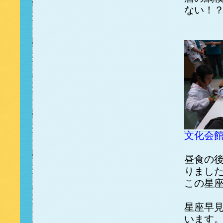
ない！
文化会
昼食の
りまし
この星
星座早見
います