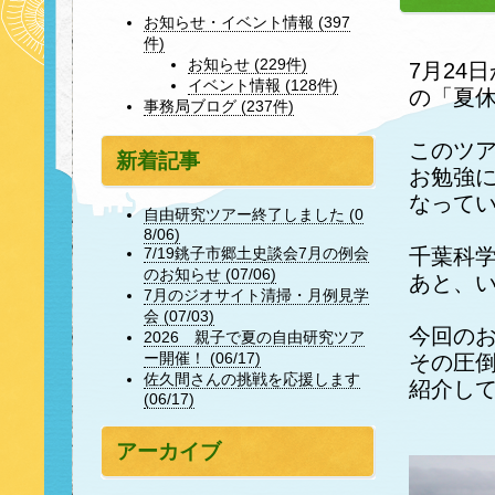
お知らせ・イベント情報 (397
件)
お知らせ (229件)
7月24
イベント情報 (128件)
の「夏
事務局ブログ (237件)
このツ
新着記事
お勉強
なって
自由研究ツアー終了しました (0
8/06)
千葉科
7/19銚子市郷土史談会7月の例会
のお知らせ (07/06)
あと、
7月のジオサイト清掃・月例見学
会 (07/03)
今回の
2026 親子で夏の自由研究ツア
ー開催！ (06/17)
その圧
佐久間さんの挑戦を応援します
紹介し
(06/17)
アーカイブ