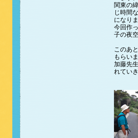
関東の緯
じ時間な
になり
今回作
子の夜
このあ
もらい
加藤先
れてい