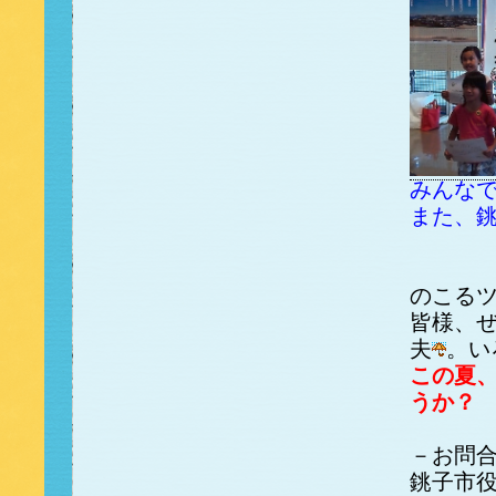
みんな
また、
のこる
皆様、
夫
。い
この夏
うか？
－お問
銚子市