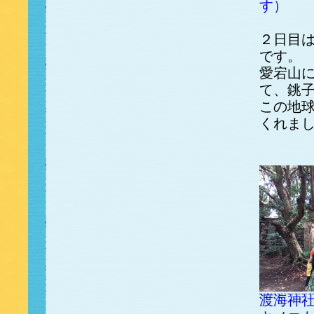
す）
２日目
です。
愛宕山
て、銚子
この地
くれま
渡海神