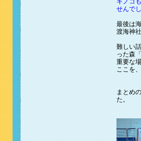
キノコ
せんで
最後は
渡海神
難しい
った森
重要な
ここを
まとめ
た。