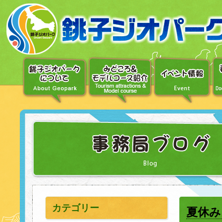
〔メ
ニ
ュ
ー
へ
移
動〕
〔本
文
へ
移
動〕
カテゴリー
夏休み