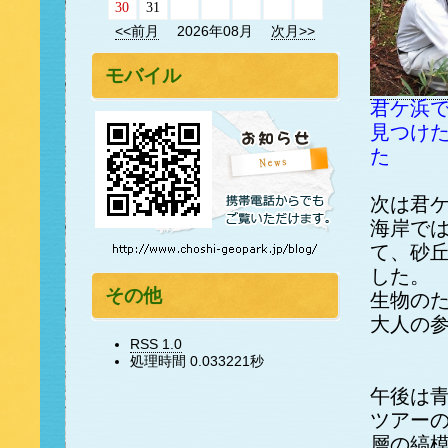
30
31
<<前月
2026年08月
次月>>
モバイル
君ケ浜
見つけ
た
次は君
海岸で
て、砂
した。
その他
生物の
大人の
RSS 1.0
処理時間 0.033221秒
午後は
ツアー
層の縞