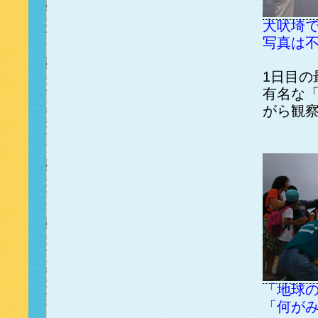
犬吠埼
写真は
1日目の
有名な
がら観
「地球
「何が