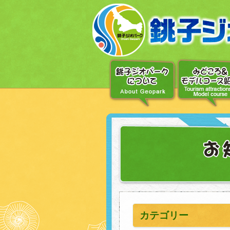
〔メ
ニ
ュ
ー
へ
移
動〕
〔本
文
へ
移
動〕
カテゴリー