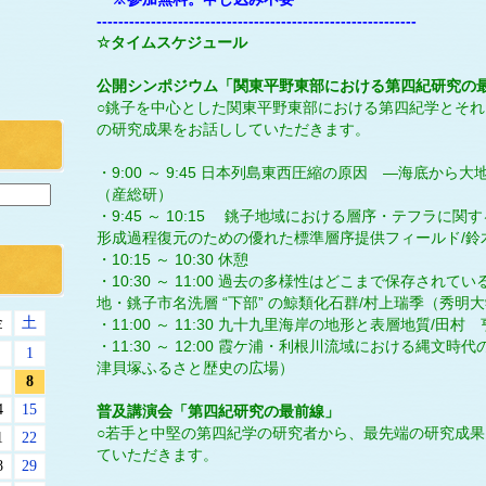
-----------------------------------------------------------
☆タイムスケジュール
公開シンポジウム「関東平野東部における第四紀研究の
○銚子を中心とした関東平野東部における第四紀学とそ
の研究成果をお話ししていただきます。
・9:00 ～ 9:45 日本列島東西圧縮の原因 ―海底から
（産総研）
・9:45 ～ 10:15 銚子地域における層序・テフラに
形成過程復元のための優れた標準層序提供フィールド/鈴
・10:15 ～ 10:30 休憩
・10:30 ～ 11:00 過去の多様性はどこまで保存され
地・銚子市名洗層 “下部” の鯨類化石群/村上瑞季（秀明
金
土
・11:00 ～ 11:30 九十九里海岸の地形と表層地質/田
・11:30 ～ 12:00 霞ケ浦・利根川流域における縄文
1
津貝塚ふるさと歴史の広場）
8
4
15
普及講演会「第四紀研究の最前線」
○若手と中堅の第四紀学の研究者から、最先端の研究成
1
22
ていただきます。
8
29