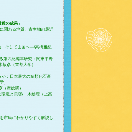
最近の成果」
れに関わる地質、古生物の最近
大地，そして山国へ―/高橋雅紀
関する第四紀編年研究：関東平野
木毅彦（首都大学）
ているか：日本最大の鯨類化石産
大学）
村 亨（産総研）
時代の環境と貝塚/一木絵理（上高
果を市民にわかりやすく解説し