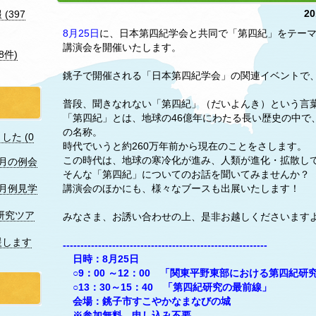
20
(397
8月25日
に、日本第四紀学会と共同で「第四紀」をテー
講演会を開催いたします。
8件)
銚子で開催される「日本第四紀学会」の関連イベントで
普段、聞きなれない「第四紀」（だいよんき）という言
「第四紀」とは、地球の46億年にわたる長い歴史の中で
の名称。
た (0
時代でいうと約260万年前から現在のことをさします。
この時代は、地球の寒冷化が進み、人類が進化・拡散し
7月の例会
そんな「第四紀」についてのお話を聞いてみませんか？
講演会のほかにも、様々なブースも出展いたします！
月例見学
研究ツア
みなさま、お誘い合わせの上、是非お越しくださいます
援します
----------------------------------------------------------
日時：8月25日
○9：00 ～12：00 「関東平野東部における第四紀研
○13：30～15：40 「第四紀研究の最前線」
会場：銚子市すこやかなまなびの城
※参加無料。申し込み不要