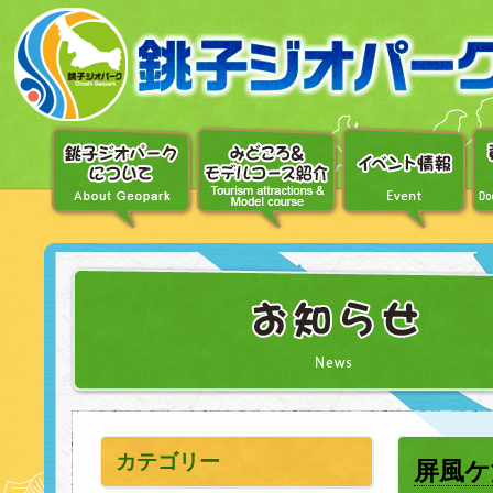
〔メ
ニ
ュ
ー
へ
移
動〕
〔本
文
へ
移
動〕
カテゴリー
屏風ケ