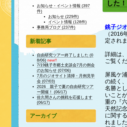
した！
お知らせ・イベント情報 (397
件)
お知らせ (229件)
イベント情報 (128件)
銚子ジ
事務局ブログ (237件)
（201
定され
新着記事
詳細は
自由研究ツアー終了しました (0
ご覧く
8/06)
new!!
7/19銚子市郷土史談会7月の例会
のお知らせ (07/06)
屏風ケ浦
7月のジオサイト清掃・月例見学
の続く
会 (07/03)
2026 親子で夏の自由研究ツア
名勝と
ー開催！ (06/17)
いこと
佐久間さんの挑戦を応援します
重の『
(06/17)
天然記
に関す
アーカイブ
れまし