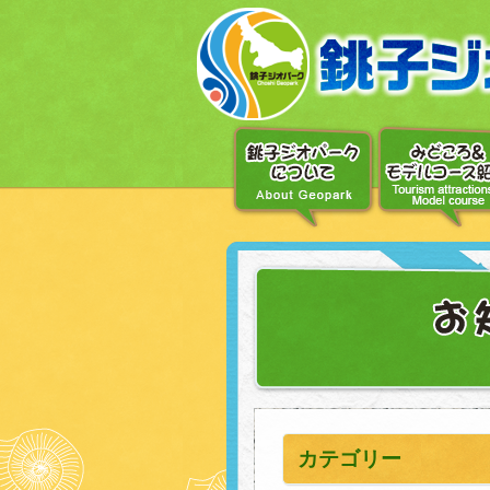
〔メ
ニ
ュ
ー
へ
移
動〕
〔本
文
へ
移
動〕
カテゴリー