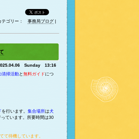
カテゴリー：
事務局ブログ
|
て
2025.04.06 Sunday 13:16
の清掃活動
と
無料ガイド
につ
ド
を行います。
集合場所
は
犬
行っています。所要時間は30
立てて待機しています。