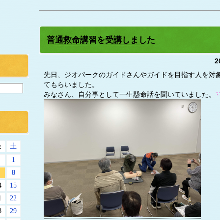
普通救命講習を受講しました
2
先日、ジオパークのガイドさんやガイドを目指す人を対
てもらいました。
みなさん、自分事として一生懸命話を聞いていました。
金
土
1
8
4
15
1
22
8
29