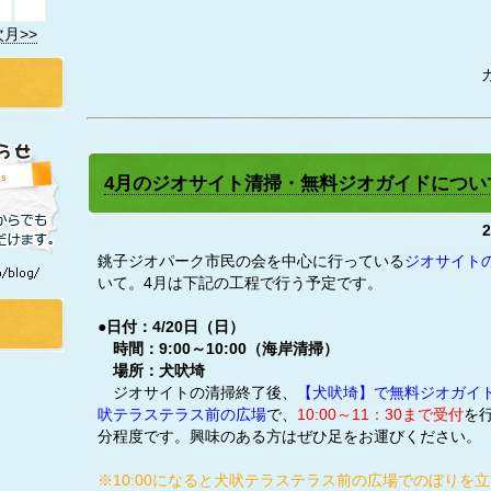
次月>>
4月のジオサイト清掃・無料ジオガイドについ
銚子ジオパーク市民の会を中心に行っている
ジオサイト
いて。4月は下記の工程で行う予定です。
●日付：4/20日（日）
時間：9:00～10:00（海岸清掃）
場所：犬吠埼
ジオサイトの清掃終了後、
【犬吠埼】で無料ジオガイ
吠テラステラス前の広場
で、
10:00～11：30まで受付
を
分程度です。興味のある方はぜひ足をお運びください。
※10:00になると犬吠テラステラス前の広場でのぼりを