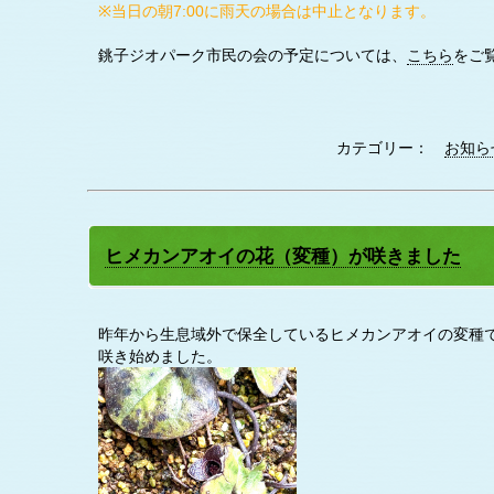
※当日の朝7:00に雨天の場合は中止となります。
銚子ジオパーク市民の会の予定については、
こちら
をご
カテゴリー：
お知ら
ヒメカンアオイの花（変種）が咲きました
昨年から生息域外で保全しているヒメカンアオイの変種
咲き始めました。