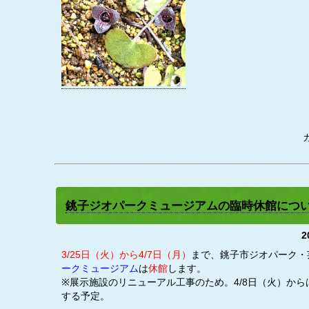
銚子ジオパークミュージアムの臨時休館につ
2
3/25日（火）から4/7日（月）
まで、銚子市ジオパーク・
ークミュージアム
は
休館
します。
※展示施設のリニューアル工事のため。4/8日（火）か
する予定。