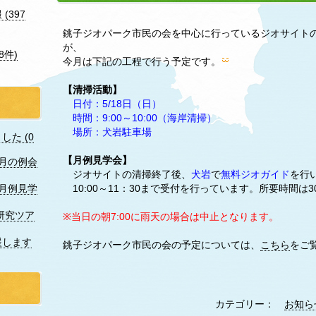
(397
銚子ジオパーク市民の会を中心に行っているジオサイト
が、
8件)
今月は下記の工程で行う予定です。
【清掃活動】
日付：5/18日（日）
時間：9:00～10:00（海岸清掃）
場所：犬岩駐車場
た (0
【月例見学会】
7月の例会
ジオサイトの清掃終了後、
犬岩
で
無料ジオガイド
を行
10:00～11：30まで受付を行っています。所要時間は
月例見学
研究ツア
※当日の朝7:00に雨天の場合は中止となります。
援します
銚子ジオパーク市民の会の予定については、
こちら
をご
カテゴリー：
お知ら