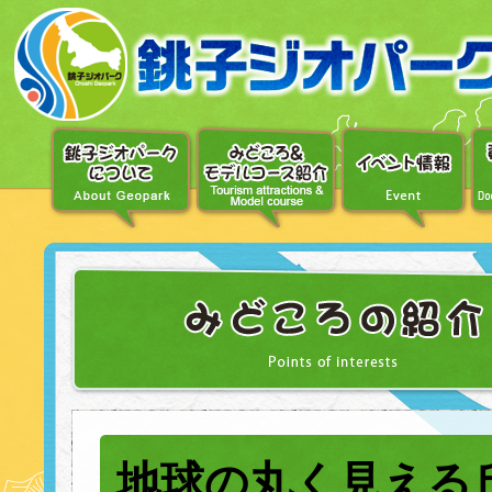
〔メ
ニ
ュ
ー
へ
移
動〕
〔本
文
へ
移
動〕
地球の丸く見える