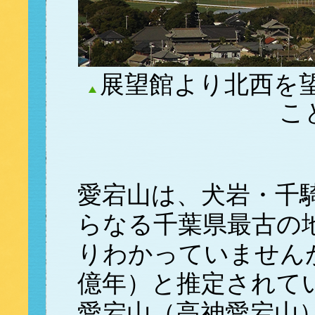
展望館より北西を
こ
愛宕山は、犬岩・千
らなる千葉県最古の
りわかっていませんが
億年）と推定されて
愛宕山（高神愛宕山）