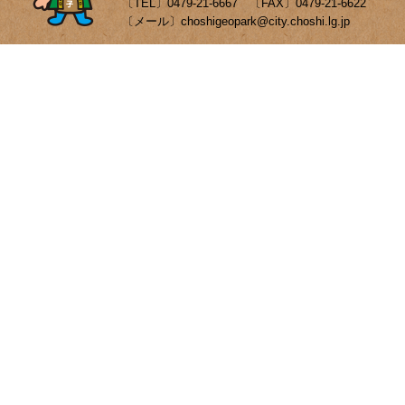
〔TEL〕0479-21-6667 〔FAX〕0479-21-6622
〔メール〕choshigeopark@city.choshi.lg.jp